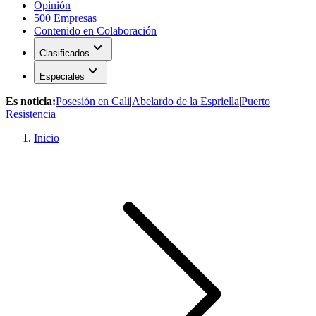
Opinión
500 Empresas
Contenido en Colaboración
expand_more
Clasificados
expand_more
Especiales
Es noticia:
Posesión en Cali
|
Abelardo de la Espriella
|
Puerto
Resistencia
Inicio