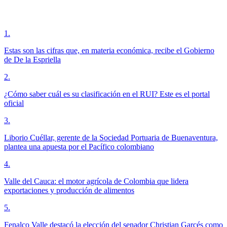
1
.
Estas son las cifras que, en materia económica, recibe el Gobierno
de De la Espriella
2
.
¿Cómo saber cuál es su clasificación en el RUI? Este es el portal
oficial
3
.
Liborio Cuéllar, gerente de la Sociedad Portuaria de Buenaventura,
plantea una apuesta por el Pacífico colombiano
4
.
Valle del Cauca: el motor agrícola de Colombia que lidera
exportaciones y producción de alimentos
5
.
Fenalco Valle destacó la elección del senador Christian Garcés como