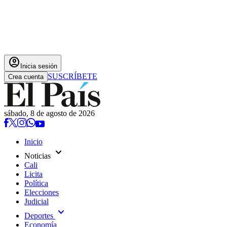
account_circle
Inicia sesión
SUSCRÍBETE
Crea cuenta
sábado, 8 de agosto de 2026
Inicio
expand_more
Noticias
Cali
Licita
Política
Elecciones
Judicial
expand_more
Deportes
Economía