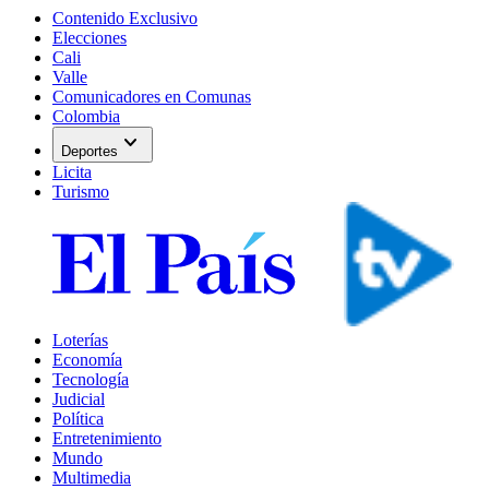
Contenido Exclusivo
Elecciones
Cali
Valle
Comunicadores en Comunas
Colombia
expand_more
Deportes
Licita
Turismo
Loterías
Economía
Tecnología
Judicial
Política
Entretenimiento
Mundo
Multimedia