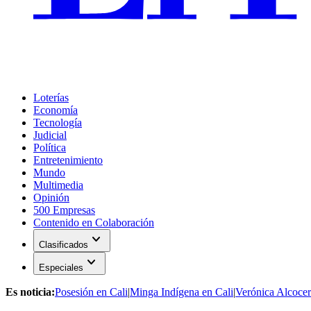
Loterías
Economía
Tecnología
Judicial
Política
Entretenimiento
Mundo
Multimedia
Opinión
500 Empresas
Contenido en Colaboración
expand_more
Clasificados
expand_more
Especiales
Es noticia:
Posesión en Cali
|
Minga Indígena en Cali
|
Verónica Alcocer