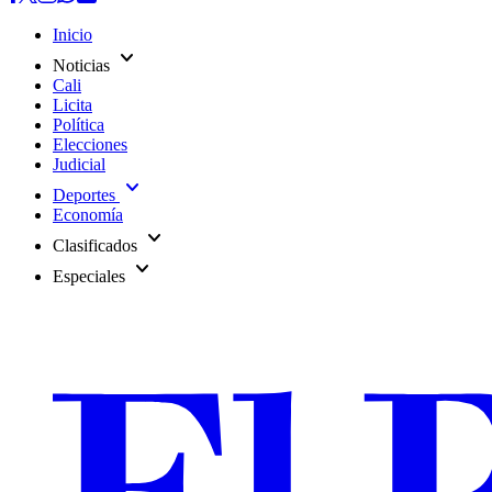
Inicio
expand_more
Noticias
Cali
Licita
Política
Elecciones
Judicial
expand_more
Deportes
Economía
expand_more
Clasificados
expand_more
Especiales