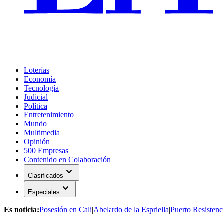
Loterías
Economía
Tecnología
Judicial
Política
Entretenimiento
Mundo
Multimedia
Opinión
500 Empresas
Contenido en Colaboración
expand_more
Clasificados
expand_more
Especiales
Es noticia:
Posesión en Cali
|
Abelardo de la Espriella
|
Puerto Resistenc