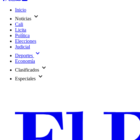
Inicio
expand_more
Noticias
Cali
Licita
Política
Elecciones
Judicial
expand_more
Deportes
Economía
expand_more
Clasificados
expand_more
Especiales