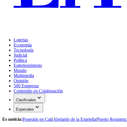
Loterías
Economía
Tecnología
Judicial
Política
Entretenimiento
Mundo
Multimedia
Opinión
500 Empresas
Contenido en Colaboración
expand_more
Clasificados
expand_more
Especiales
Es noticia:
Posesión en Cali
|
Abelardo de la Espriella
|
Puerto Resistenc