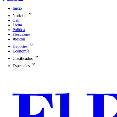
Inicio
expand_more
Noticias
Cali
Licita
Política
Elecciones
Judicial
expand_more
Deportes
Economía
expand_more
Clasificados
expand_more
Especiales