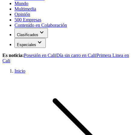
Mundo
Multimedia
Opinión
500 Empresas
Contenido en Colaboración
expand_more
Clasificados
expand_more
Especiales
Es noticia:
Posesión en Cali
|
Día sin carro en Cali
|
Primera Linea en
Cali
Inicio