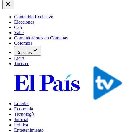
close
Contenido Exclusivo
Elecciones
Cali
Valle
Comunicadores en Comunas
Colombia
expand_more
Deportes
Licita
Turismo
Loterías
Economía
Tecnología
Judicial
Política
Entretenimiento