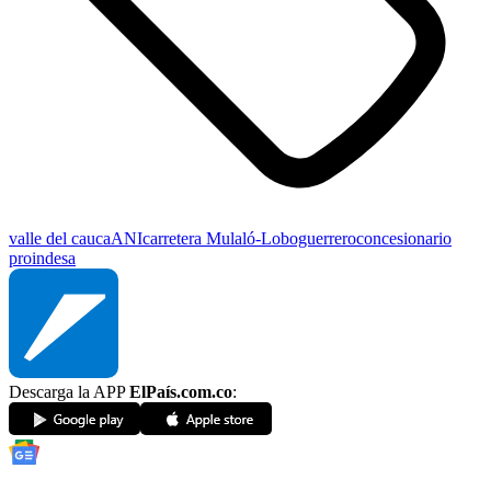
valle del cauca
ANI
carretera Mulaló-Loboguerrero
concesionario
proindesa
Descarga la APP
ElPaís.com.co
: