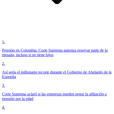
1
.
Pensión en Colombia: Corte Suprema autoriza reservar parte de la
mesada, incluso si no tiene hijos
2
.
Así sería el millonario recorte durante el Gobierno de Abelardo de la
Espriella
3
.
Corte Suprema aclaró si las empresas pueden negar la afiliación a
pensión por la edad
4
.