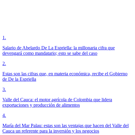
1
.
Salario de Abelardo De La Espriella: la millonaria cifra que
devengará como mandatario; esto se sabe del caso
2
.
Estas son las cifras que, en materia económica, recibe el Gobierno
de De la Espriella
3
.
Valle del Cauca: el motor agrícola de Colombia que lidera
exportaciones y producción de alimentos
4
.
María del Mar Palau: estas son las ventajas que hacen del Valle del
Cauca un referente para la inversión y los negocios