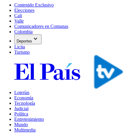
Contenido Exclusivo
Elecciones
Cali
Valle
Comunicadores en Comunas
Colombia
expand_more
Deportes
Licita
Turismo
Loterías
Economía
Tecnología
Judicial
Política
Entretenimiento
Mundo
Multimedia