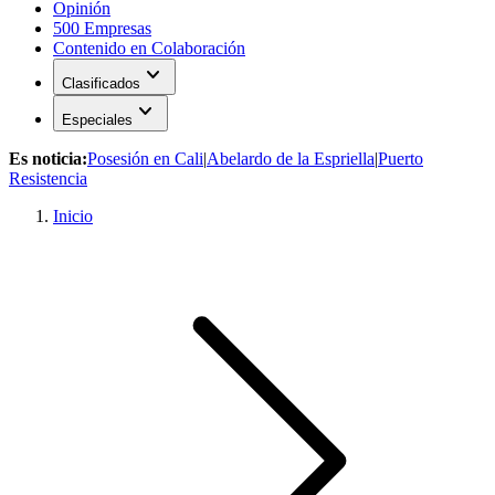
Opinión
500 Empresas
Contenido en Colaboración
expand_more
Clasificados
expand_more
Especiales
Es noticia:
Posesión en Cali
|
Abelardo de la Espriella
|
Puerto
Resistencia
Inicio