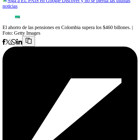
Siga a EL PAÍS en Google Discover y no se pierda las últimas
noticias
El ahorro de las pensiones en Colombia supera los $460 billones.
|
Foto:
Getty Images