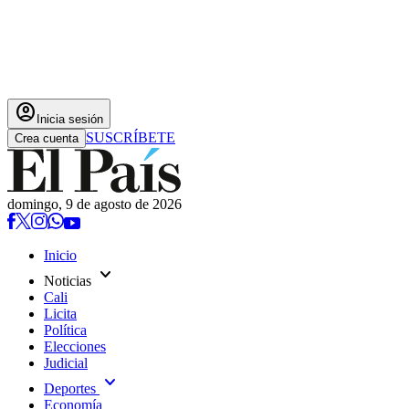
account_circle
Inicia sesión
SUSCRÍBETE
Crea cuenta
domingo, 9 de agosto de 2026
Inicio
expand_more
Noticias
Cali
Licita
Política
Elecciones
Judicial
expand_more
Deportes
Economía