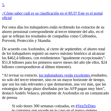
5
.
¿Cómo saber cuál es su clasificación en el RUI? Este es el portal
oficial
Por estos días los trabajadores están recibiendo los extractos de su
ahorro pensional correspondiente al tercer trimestre del año, en el
que se reflejan los resultados de compañías como Colfondos,
Porvenir, Protección y Skandia.
De acuerdo con Asofondos, al cierre de septiembre, el ahorro total
de los trabajadores registró un nuevo máximo histórico al alcanzar
los $462,4 billones, con rendimientos “igualmente excepcionales”:
$51,8 billones para los primeros nueve meses del año (de ellos, $24
billones correspondieron al último trimestre).
“Al revisar su extracto,
los trabajadores verán excelentes
resultados,
no solo del tercer trimestre, sino en un mayor horizonte de tiempo,
que son los más relevantes y que demuestran, una vez más, que las
estrategias de largo plazo diseñadas por las AFP pagan muy bien”,
destacó Andrés Velasco, presidente de Asofondos en un comunicado
de prensa.
Si solo tienes 300 semanas cotizadas, en
#VenTeDigo
te contamos que sucede en tu caso en el nuevo sistema