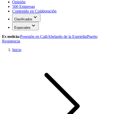
Opinión
500 Empresas
Contenido en Colaboración
expand_more
Clasificados
expand_more
Especiales
Es noticia:
Posesión en Cali
|
Abelardo de la Espriella
|
Puerto
Resistencia
Inicio