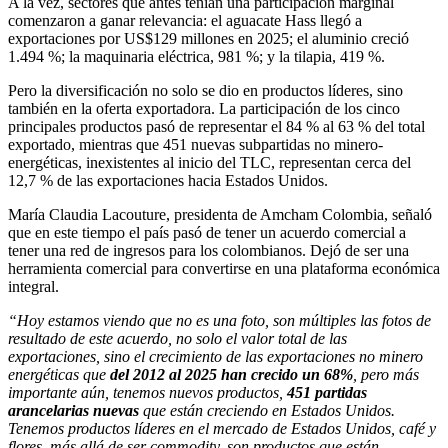
A la vez, sectores que antes tenían una participación marginal
comenzaron a ganar relevancia: el aguacate Hass llegó a
exportaciones por US$129 millones en 2025; el aluminio creció
1.494 %; la maquinaria eléctrica, 981 %; y la tilapia, 419 %.
Pero la diversificación no solo se dio en productos líderes, sino
también en la oferta exportadora. La participación de los cinco
principales productos pasó de representar el 84 % al 63 % del total
exportado, mientras que 451 nuevas subpartidas no minero-
energéticas, inexistentes al inicio del TLC, representan cerca del
12,7 % de las exportaciones hacia Estados Unidos.
María Claudia Lacouture, presidenta de Amcham Colombia, señaló
que en este tiempo el país pasó de tener un acuerdo comercial a
tener una red de ingresos para los colombianos. Dejó de ser una
herramienta comercial para convertirse en una plataforma económica
integral.
“Hoy estamos viendo que no es una foto, son múltiples las fotos de
resultado de este acuerdo, no solo el valor total de las
exportaciones, sino el crecimiento de las exportaciones no minero
energéticas que
del 2012 al 2025 han crecido un 68%
, pero más
importante aún, tenemos nuevos productos,
451 partidas
arancelarias nuevas
que están creciendo en Estados Unidos.
Tenemos productos líderes en el mercado de Estados Unidos, café y
flores, más allá de ser commodity, son productos que están