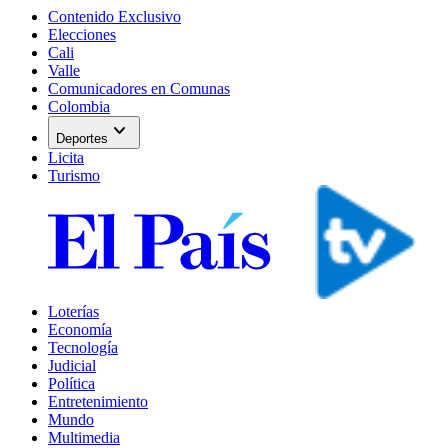
Contenido Exclusivo
Elecciones
Cali
Valle
Comunicadores en Comunas
Colombia
expand_more
Deportes
Licita
Turismo
Loterías
Economía
Tecnología
Judicial
Política
Entretenimiento
Mundo
Multimedia