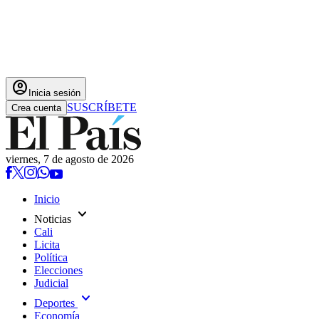
account_circle
Inicia sesión
SUSCRÍBETE
Crea cuenta
viernes, 7 de agosto de 2026
Inicio
expand_more
Noticias
Cali
Licita
Política
Elecciones
Judicial
expand_more
Deportes
Economía