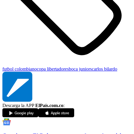
futbol colombiano
copa libertadores
boca juniors
carlos bilardo
Descarga la APP
ElPaís.com.co
: