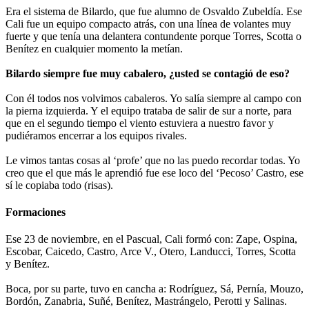
Era el sistema de Bilardo, que fue alumno de Osvaldo Zubeldía. Ese
Cali fue un equipo compacto atrás, con una línea de volantes muy
fuerte y que tenía una delantera contundente porque Torres, Scotta o
Benítez en cualquier momento la metían.
Bilardo siempre fue muy cabalero, ¿usted se contagió de eso?
Con él todos nos volvimos cabaleros. Yo salía siempre al campo con
la pierna izquierda. Y el equipo trataba de salir de sur a norte, para
que en el segundo tiempo el viento estuviera a nuestro favor y
pudiéramos encerrar a los equipos rivales.
Le vimos tantas cosas al ‘profe’ que no las puedo recordar todas. Yo
creo que el que más le aprendió fue ese loco del ‘Pecoso’ Castro, ese
sí le copiaba todo (risas).
Formaciones
Ese 23 de noviembre, en el Pascual, Cali formó con: Zape, Ospina,
Escobar, Caicedo, Castro, Arce V., Otero, Landucci, Torres, Scotta
y Benítez.
Boca, por su parte, tuvo en cancha a: Rodríguez, Sá, Pernía, Mouzo,
Bordón, Zanabria, Suñé, Benítez, Mastrángelo, Perotti y Salinas.