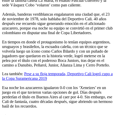
entre la famosa caseta La María, el estadio Pascual Guerrero y la
sede Vásquez Cobo ‘volaron’ como pan caliente.
Además, banderas verdiblancas engalanaron una ciudad que, el 23
de noviembre de 1978, solo hablaba del Deportivo Cali. 40 años
después ese recuerdo sigue generando emoción en el aficionado
azucarero, porque esa noche su equipo se convirtió en el primer club
colombiano en disputar una final de Copa Libertadores.
En tiempos en donde el protagonismo lo tenían equipos argentinos,
uruguayos y brasileños, la escuadra caleña, con un técnico que se
volvería luego un ícono como Carlos Bilardo y con un puñado de
jugadores que quedaron en la historia verde, logró meterse en la
pelea por el título con el poderoso Boca Juniors, tras dejar en el
camino a Danubio, Peñarol, Junior, Alianza Lima y Cerro Porteño.
Lea también:
Pese a su floja temporada, Deportivo Cali logró cupo a
la Copa Suramericana 2019
Esa noche los azucareros igualaron 0-0 con los ‘Xeneizes’ en un
juego en el que tuvieron varias opciones de gol. Días después
perderían el título en Buenos Aires al caer por 4-0. Sin embargo, ese
Cali de fantasía, cuatro décadas después, sigue abriendo un hermoso
baúl de los recuerdos.