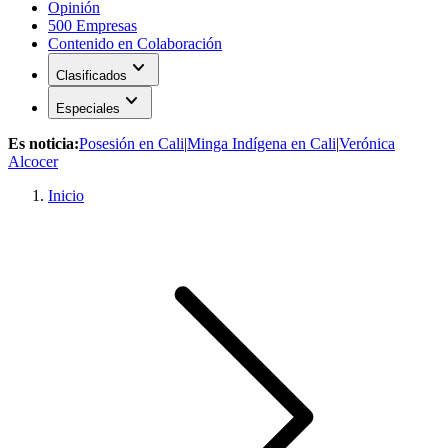
Opinión
500 Empresas
Contenido en Colaboración
expand_more
Clasificados
expand_more
Especiales
Es noticia:
Posesión en Cali
|
Minga Indígena en Cali
|
Verónica
Alcocer
Inicio