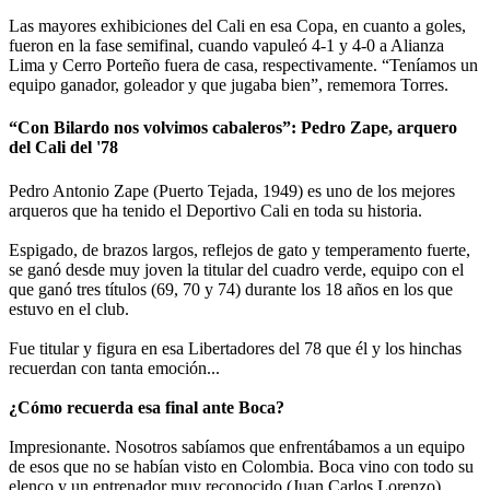
Las mayores exhibiciones del Cali en esa Copa, en cuanto a goles,
fueron en la fase semifinal, cuando vapuleó 4-1 y 4-0 a Alianza
Lima y Cerro Porteño fuera de casa, respectivamente. “Teníamos un
equipo ganador, goleador y que jugaba bien”, rememora Torres.
“Con Bilardo nos volvimos cabaleros”: Pedro Zape, arquero
del Cali del '78
Pedro Antonio Zape (Puerto Tejada, 1949) es uno de los mejores
arqueros que ha tenido el Deportivo Cali en toda su historia.
Espigado, de brazos largos, reflejos de gato y temperamento fuerte,
se ganó desde muy joven la titular del cuadro verde, equipo con el
que ganó tres títulos (69, 70 y 74) durante los 18 años en los que
estuvo en el club.
Fue titular y figura en esa Libertadores del 78 que él y los hinchas
recuerdan con tanta emoción...
¿Cómo recuerda esa final ante Boca?
Impresionante. Nosotros sabíamos que enfrentábamos a un equipo
de esos que no se habían visto en Colombia. Boca vino con todo su
elenco y un entrenador muy reconocido (Juan Carlos Lorenzo).