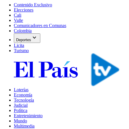
Contenido Exclusivo
Elecciones
Cali
Valle
Comunicadores en Comunas
Colombia
expand_more
Deportes
Licita
Turismo
Loterías
Economía
Tecnología
Judicial
Política
Entretenimiento
Mundo
Multimedia