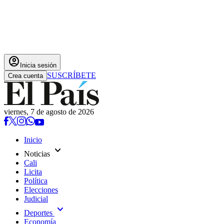
account_circle
Inicia sesión
SUSCRÍBETE
Crea cuenta
viernes, 7 de agosto de 2026
Inicio
expand_more
Noticias
Cali
Licita
Política
Elecciones
Judicial
expand_more
Deportes
Economía