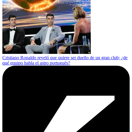
Cristiano Ronaldo reveló que quiere ser dueño de un gran club; ¿de
qué equipo habla el astro portugués?