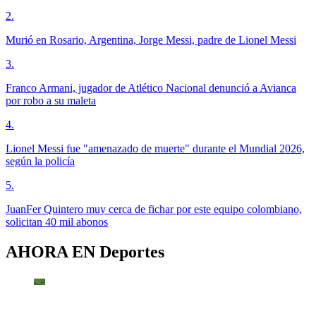
2
.
Murió en Rosario, Argentina, Jorge Messi, padre de Lionel Messi
3
.
Franco Armani, jugador de Atlético Nacional denunció a Avianca
por robo a su maleta
4
.
Lionel Messi fue "amenazado de muerte" durante el Mundial 2026,
según la policía
5
.
JuanFer Quintero muy cerca de fichar por este equipo colombiano,
solicitan 40 mil abonos
AHORA EN
Deportes