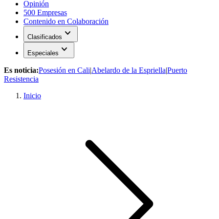
Opinión
500 Empresas
Contenido en Colaboración
expand_more
Clasificados
expand_more
Especiales
Es noticia:
Posesión en Cali
|
Abelardo de la Espriella
|
Puerto
Resistencia
Inicio