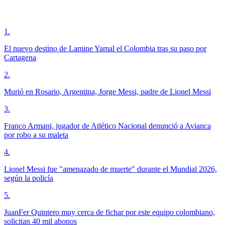
1
.
El nuevo destino de Lamine Yamal el Colombia tras su paso por
Cartagena
2
.
Murió en Rosario, Argentina, Jorge Messi, padre de Lionel Messi
3
.
Franco Armani, jugador de Atlético Nacional denunció a Avianca
por robo a su maleta
4
.
Lionel Messi fue "amenazado de muerte" durante el Mundial 2026,
según la policía
5
.
JuanFer Quintero muy cerca de fichar por este equipo colombiano,
solicitan 40 mil abonos