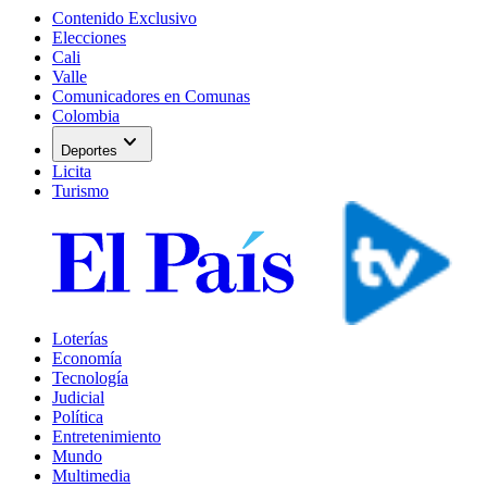
Contenido Exclusivo
Elecciones
Cali
Valle
Comunicadores en Comunas
Colombia
expand_more
Deportes
Licita
Turismo
Loterías
Economía
Tecnología
Judicial
Política
Entretenimiento
Mundo
Multimedia