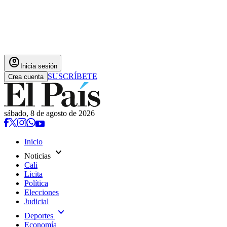
account_circle
Inicia sesión
SUSCRÍBETE
Crea cuenta
sábado, 8 de agosto de 2026
Inicio
expand_more
Noticias
Cali
Licita
Política
Elecciones
Judicial
expand_more
Deportes
Economía