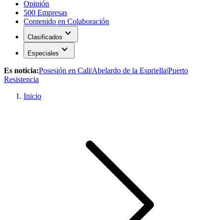
Opinión
500 Empresas
Contenido en Colaboración
expand_more
Clasificados
expand_more
Especiales
Es noticia:
Posesión en Cali
|
Abelardo de la Espriella
|
Puerto
Resistencia
Inicio