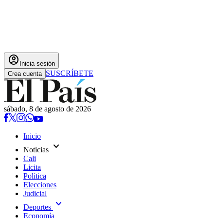
account_circle
Inicia sesión
SUSCRÍBETE
Crea cuenta
sábado, 8 de agosto de 2026
Inicio
expand_more
Noticias
Cali
Licita
Política
Elecciones
Judicial
expand_more
Deportes
Economía