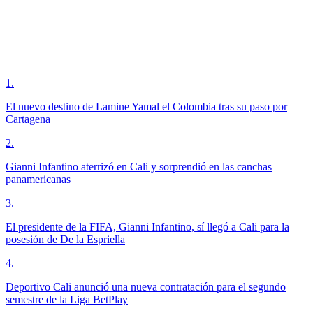
1
.
El nuevo destino de Lamine Yamal el Colombia tras su paso por
Cartagena
2
.
Gianni Infantino aterrizó en Cali y sorprendió en las canchas
panamericanas
3
.
El presidente de la FIFA, Gianni Infantino, sí llegó a Cali para la
posesión de De la Espriella
4
.
Deportivo Cali anunció una nueva contratación para el segundo
semestre de la Liga BetPlay