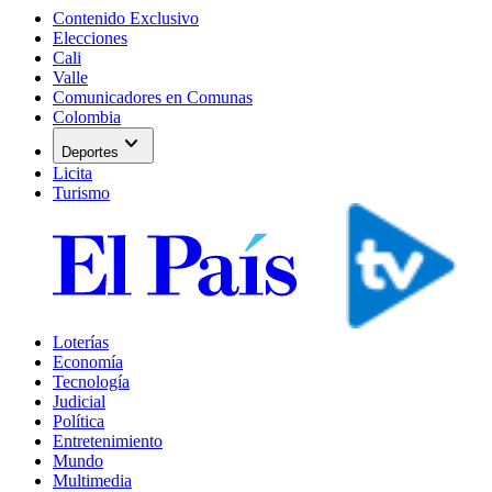
Contenido Exclusivo
Elecciones
Cali
Valle
Comunicadores en Comunas
Colombia
expand_more
Deportes
Licita
Turismo
Loterías
Economía
Tecnología
Judicial
Política
Entretenimiento
Mundo
Multimedia