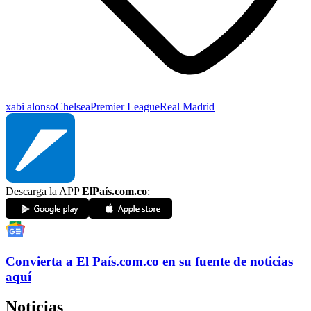
xabi alonso
Chelsea
Premier League
Real Madrid
Descarga la APP
ElPaís.com.co
:
Convierta a
El País
.com.co
en su fuente de noticias
aquí
Noticias