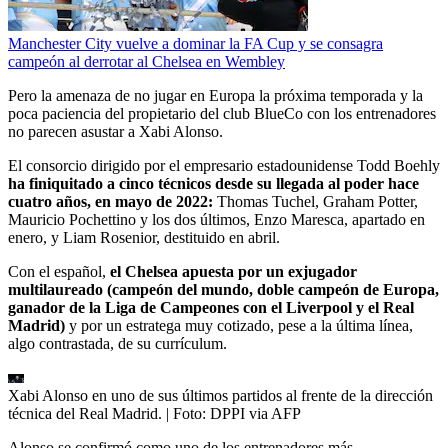
Manchester City vuelve a dominar la FA Cup y se consagra
campeón al derrotar al Chelsea en Wembley
Pero la amenaza de no jugar en Europa la próxima temporada y la
poca paciencia del propietario del club BlueCo con los entrenadores
no parecen asustar a Xabi Alonso.
El consorcio dirigido por el empresario estadounidense Todd Boehly
ha finiquitado a cinco técnicos desde su llegada al poder hace
cuatro años, en mayo de 2022:
Thomas Tuchel, Graham Potter,
Mauricio Pochettino y los dos últimos, Enzo Maresca, apartado en
enero, y Liam Rosenior, destituido en abril.
Con el español,
el Chelsea apuesta por un exjugador
multilaureado (campeón del mundo, doble campeón de Europa,
ganador de la Liga de Campeones con el Liverpool y el Real
Madrid)
y por un estratega muy cotizado, pese a la última línea,
algo contrastada, de su currículum.
Xabi Alonso en uno de sus últimos partidos al frente de la dirección
técnica del Real Madrid.
| Foto:
DPPI via AFP
Alonso se confirmó como uno de los entrenadores más