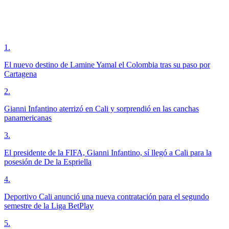
1
.
El nuevo destino de Lamine Yamal el Colombia tras su paso por
Cartagena
2
.
Gianni Infantino aterrizó en Cali y sorprendió en las canchas
panamericanas
3
.
El presidente de la FIFA, Gianni Infantino, sí llegó a Cali para la
posesión de De la Espriella
4
.
Deportivo Cali anunció una nueva contratación para el segundo
semestre de la Liga BetPlay
5
.