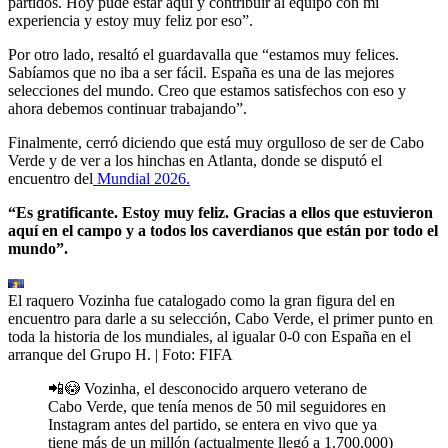
partidos. Hoy pude estar aquí y contribuir al equipo con mi
experiencia y estoy muy feliz por eso”.
Por otro lado, resaltó el guardavalla que “estamos muy felices.
Sabíamos que no iba a ser fácil. España es una de las mejores
selecciones del mundo. Creo que estamos satisfechos con eso y
ahora debemos continuar trabajando”.
Finalmente, cerró diciendo que está muy orgulloso de ser de Cabo
Verde y de ver a los hinchas en Atlanta, donde se disputó el
encuentro del
Mundial 2026.
“Es gratificante. Estoy muy feliz. Gracias a ellos que estuvieron
aquí en el campo y a todos los caverdianos que están por todo el
mundo”.
El raquero Vozinha fue catalogado como la gran figura del en
encuentro para darle a su selección, Cabo Verde, el primer punto en
toda la historia de los mundiales, al igualar 0-0 con España en el
arranque del Grupo H.
| Foto:
FIFA
📲😳 Vozinha, el desconocido arquero veterano de
Cabo Verde, que tenía menos de 50 mil seguidores en
Instagram antes del partido, se entera en vivo que ya
tiene más de un millón (actualmente llegó a 1.700.000)