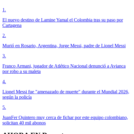
1
.
El nuevo destino de Lamine Yamal el Colombia tras su paso por
Cartagena
2
.
Murió en Rosario, Argentina, Jorge Messi, padre de Lionel Messi
3
.
Franco Armani, jugador de Atlético Nacional denunció a Avianca
por robo a su maleta
4
.
Lionel Messi fue "amenazado de muerte" durante el Mundial 2026,
según la policía
5
.
JuanFer Quintero muy cerca de fichar por este equipo colombiano,
solicitan 40 mil abonos