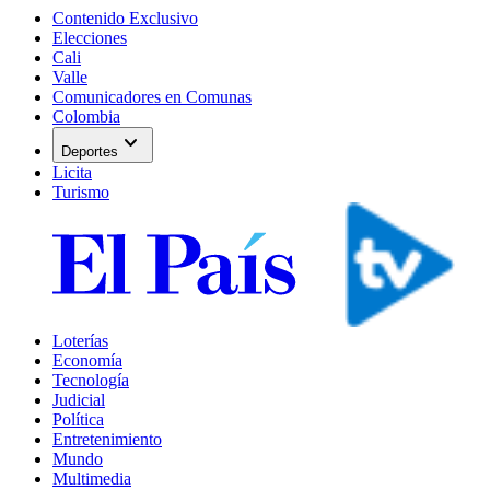
Contenido Exclusivo
Elecciones
Cali
Valle
Comunicadores en Comunas
Colombia
expand_more
Deportes
Licita
Turismo
Loterías
Economía
Tecnología
Judicial
Política
Entretenimiento
Mundo
Multimedia