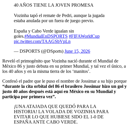
40 AÑOS TIENE LA JOVEN PROMESA
Vozinha tapó el remate de Pedri, aunque la jugada
estaba anulada por un fuera de juego previo.
España y Cabo Verde igualan sin
goles.
#MundialEnDSPORTS
#FIFAWorldCup
pic.twitter.com/TAAGSbVpLn
— DSPORTS (@DSports)
June 15, 2026
Reveló el primogénito que Vozinha nació durante el Mundial de
México 86 y justo debuta en su primer Mundial, y tal vez el único, a
los 40 años y en la misma tierra de los ‘manitos’.
Confesó el padre que le puso el nombre de Jossimar a su hijo porque
“durante la cita orbital del 86 el brasilero Jossimar hizo un gol y
justo 40 años después está aquí en México en su Mundial y
participa por primera vez”.
¡UNA ATAJADA QUE QUEDÓ PARA LA
HISTORIA! LA VOLADA DE VOZINHA PARA
EVITAR LO QUE HUBIESE SIDO EL 1-0 DE
ESPAÑA ANTE CABO VERDE.