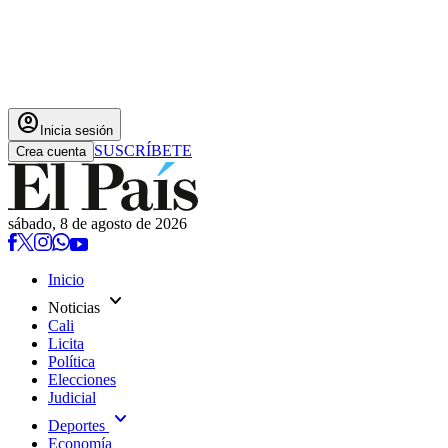
account_circle
Inicia sesión
SUSCRÍBETE
Crea cuenta
sábado, 8 de agosto de 2026
Inicio
expand_more
Noticias
Cali
Licita
Política
Elecciones
Judicial
expand_more
Deportes
Economía