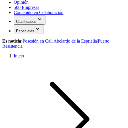
Opinión
500 Empresas
Contenido en Colaboración
expand_more
Clasificados
expand_more
Especiales
Es noticia:
Posesión en Cali
|
Abelardo de la Espriella
|
Puerto
Resistencia
Inicio