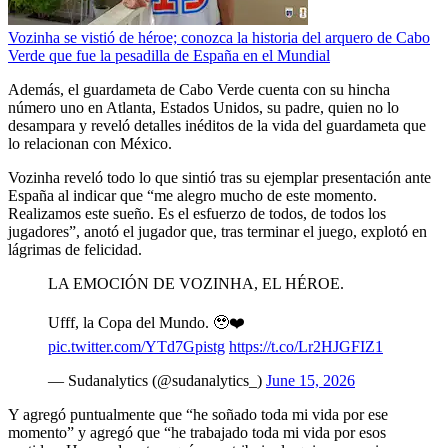
Vozinha se vistió de héroe; conozca la historia del arquero de Cabo
Verde que fue la pesadilla de España en el Mundial
Además, el guardameta de Cabo Verde cuenta con su hincha
número uno en Atlanta, Estados Unidos, su padre, quien no lo
desampara y reveló detalles inéditos de la vida del guardameta que
lo relacionan con México.
Vozinha reveló todo lo que sintió tras su ejemplar presentación ante
España al indicar que “me alegro mucho de este momento.
Realizamos este sueño. Es el esfuerzo de todos, de todos los
jugadores”, anotó el jugador que, tras terminar el juego, explotó en
lágrimas de felicidad.
LA EMOCIÓN DE VOZINHA, EL HÉROE.
Ufff, la Copa del Mundo. 🥹❤️
pic.twitter.com/YTd7Gpistg
https://t.co/Lr2HJGFIZ1
— Sudanalytics (@sudanalytics_)
June 15, 2026
Y agregó puntualmente que “he soñado toda mi vida por ese
momento” y agregó que “he trabajado toda mi vida por esos