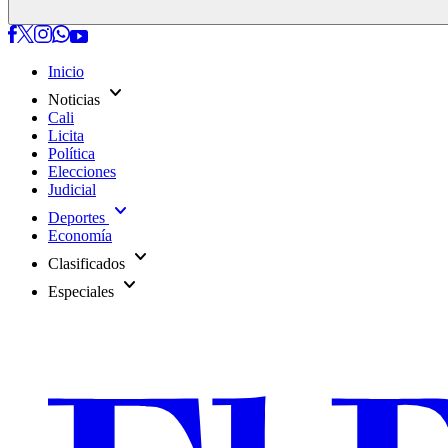
Inicio
expand_more
Noticias
Cali
Licita
Política
Elecciones
Judicial
expand_more
Deportes
Economía
expand_more
Clasificados
expand_more
Especiales