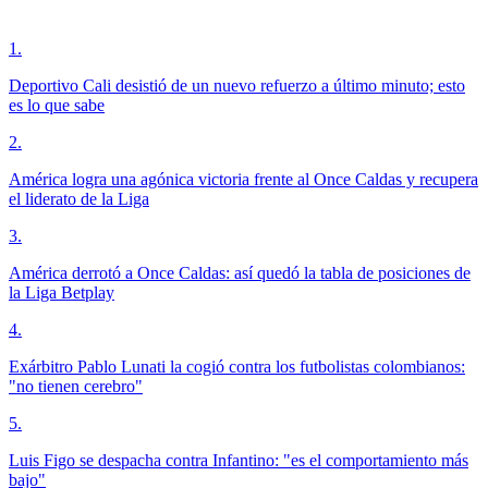
1
.
Deportivo Cali desistió de un nuevo refuerzo a último minuto; esto
es lo que sabe
2
.
América logra una agónica victoria frente al Once Caldas y recupera
el liderato de la Liga
3
.
América derrotó a Once Caldas: así quedó la tabla de posiciones de
la Liga Betplay
4
.
Exárbitro Pablo Lunati la cogió contra los futbolistas colombianos:
"no tienen cerebro"
5
.
Luis Figo se despacha contra Infantino: "es el comportamiento más
bajo"