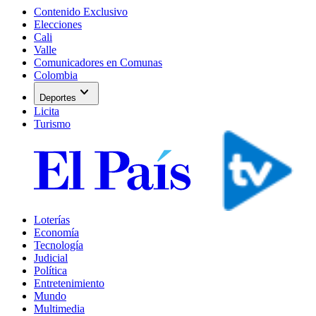
Contenido Exclusivo
Elecciones
Cali
Valle
Comunicadores en Comunas
Colombia
expand_more
Deportes
Licita
Turismo
Loterías
Economía
Tecnología
Judicial
Política
Entretenimiento
Mundo
Multimedia