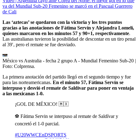
Video | Argentina cayó ante Corea del Norte: el mejor gol en lo que
va del Mundial Sub-20 Femenino se marcó en el Pascual Guerrero
de Cali
Las ‘aztecas’ se quedaron con la victoria y los tres puntos
gracias a las anotaciones de Fátima Servín y Alejandra Lomelí,
quienes marcaron en los minutos 57 y 90+1, respectivamente
.
Las australianas tuvieron la posibilidad de descontar en un tiro penal
al 39′, pero el remate se fue desviado.
México vs Australia - fecha 2 grupo A - Mundial Femenino Sub-20
|
Foto:
Colprensa.
La primera anotación del partido llegó en el segundo tiempo y fue
para las norteamericanas.
En el minuto 57, Fátima Servín se
interpuso y desvió el remate de Saldívar para poner en ventaja
a las mexicanas 1-0.
¡GOL DE MÉXICO! 🇲🇽
⚽️ Fátima Servin se interpuso al remate de Saldívar y
concretó el 1-0 parcial.
#U20WWCEnDSPORTS