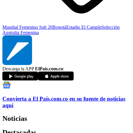
Mundial Femenino Sub 20
Bogotá
Estadio El Campín
Selección
Australia Femenina
Descarga la APP
ElPaís.com.co
:
Convierta a
El País
.com.co
en su fuente de noticias
aquí
Noticias
Destacadas