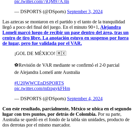
pic.twitter.com/7iQM97A3ln
— DSPORTS (@DSports)
September 3, 2024
Las aztecas se montaron en el partido y el tanto de la tranquilidad
llegó a poco del final del juego. En el minuto 90+1,
Alejandra
Lomelí marcó luego de recibir un pase dentro del área, tras un
centro de tiro libre. La anotación estuvo en suspenso por fuera
de lugar, pero fue validada por el VAR.
¡GOL DE MÉXICO! 🇲🇽
⚽️Revisión de VAR mediante se confirmó el 2-0 parcial
de Alejandra Lomelí ante Australia
#U20WWCEnDSPORTS
pic.twitter.com/mfzpgykFHm
— DSPORTS (@DSports)
September 4, 2024
Con este resultado, parcialmente, México se ubica en el segundo
lugar con tres puntos, por detrás de Colombia.
Por su parte,
Australia se quedó en el fondo de la tabla sin unidades, producto de
dos derrotas por el mismo marcador.