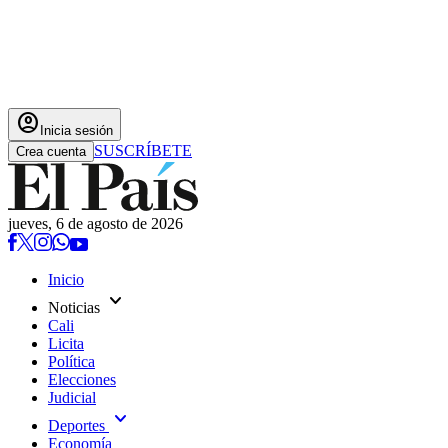
account_circle
Inicia sesión
SUSCRÍBETE
Crea cuenta
jueves, 6 de agosto de 2026
Inicio
expand_more
Noticias
Cali
Licita
Política
Elecciones
Judicial
expand_more
Deportes
Economía