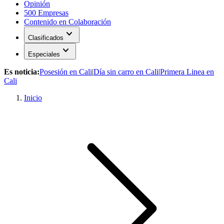
Opinión
500 Empresas
Contenido en Colaboración
expand_more
Clasificados
expand_more
Especiales
Es noticia:
Posesión en Cali
|
Día sin carro en Cali
|
Primera Linea en
Cali
Inicio