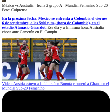
México vs Australia - fecha 2 grupo A - Mundial Femenino Sub-20
|
Foto:
Colprensa.
En la próxima fecha, México se enfrenta a Colombia el viernes
6 de septiembre, a las 5:00 p.m., (hora de Colombia), en el
estadio Atanasio Girardot.
Ese día y a la misma hora, Australia
choca ante Camerún en El Campín.
Video: Austria estuvo a la ‘altura’ en Bogotá y superó a Ghana en el
Mundial Sub-20 Femenino