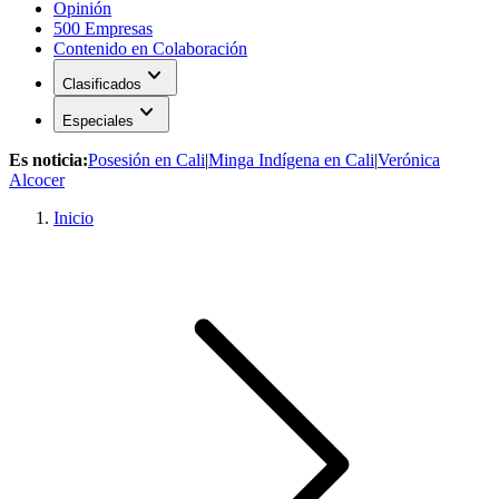
Opinión
500 Empresas
Contenido en Colaboración
expand_more
Clasificados
expand_more
Especiales
Es noticia:
Posesión en Cali
|
Minga Indígena en Cali
|
Verónica
Alcocer
Inicio