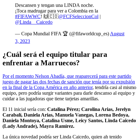
Descansen y tengan una LINDA noche.
¡Toca madrugar para ver a Colombia en la
#FIFAWWC
! 🙌🇨🇴
@FCFSeleccionCol
|
@Linda__Caicedo
— Copa Mundial FIFA 🏆 (@fifaworldcup_es)
August
3, 2023
¿Cuál será el equipo titular para
enfrentar a Marruecos?
Por el momento Nelson Abadía, que reaparecerá para este partido
juego de pagar las dos fechas de sanción que tenía por su expulsión
en la final de la Copa América en año anterior
, tendría casi al mismo
equipo, pero podría surgir variantes para darle descanso al equipo y
cuidar a las jugadoras que tiene tarjetas amarillas.
El 11 inicial sería con:
Catalina Pérez; Carolina Arias, Jerelyn
Carabalí, Daniela Arias, Manuela Vanegas, Lorena Bedoya,
Daniela Montoya, Catalina Usme, Leicy Santos, Linda Caicedo
(Lady Andrade), Mayra Ramírez.
La única novedad podría ser Linda Caicedo, quien ah tenido