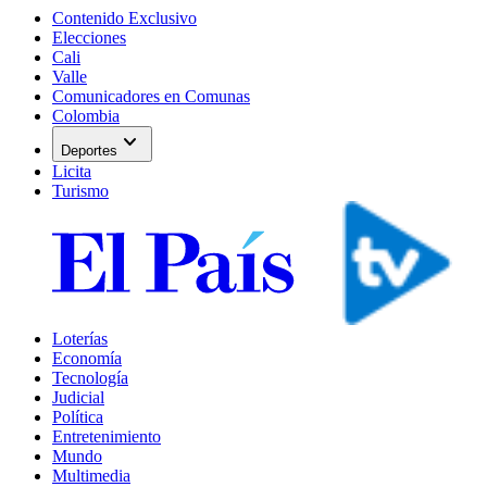
Contenido Exclusivo
Elecciones
Cali
Valle
Comunicadores en Comunas
Colombia
expand_more
Deportes
Licita
Turismo
Loterías
Economía
Tecnología
Judicial
Política
Entretenimiento
Mundo
Multimedia