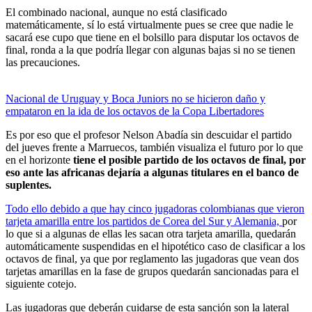
El combinado nacional, aunque no está clasificado
matemáticamente, sí lo está virtualmente pues se cree que nadie le
sacará ese cupo que tiene en el bolsillo para disputar los octavos de
final, ronda a la que podría llegar con algunas bajas si no se tienen
las precauciones.
Nacional de Uruguay y Boca Juniors no se hicieron daño y
empataron en la ida de los octavos de la Copa Libertadores
Es por eso que el profesor Nelson Abadía sin descuidar el partido
del jueves frente a Marruecos, también visualiza el futuro por lo que
en el horizonte
tiene el posible partido de los octavos de final, por
eso ante las africanas dejaría a algunas titulares en el banco de
suplentes.
Todo ello debido a que hay cinco jugadoras colombianas que vieron
tarjeta amarilla entre los partidos de Corea del Sur y Alemania,
por
lo que si a algunas de ellas les sacan otra tarjeta amarilla, quedarán
automáticamente suspendidas en el hipotético caso de clasificar a los
octavos de final, ya que por reglamento las jugadoras que vean dos
tarjetas amarillas en la fase de grupos quedarán sancionadas para el
siguiente cotejo.
Las jugadoras que deberán cuidarse de esta sanción son la lateral