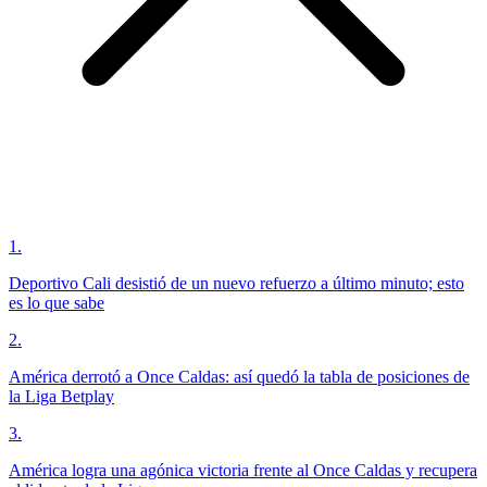
1
.
Deportivo Cali desistió de un nuevo refuerzo a último minuto; esto
es lo que sabe
2
.
América derrotó a Once Caldas: así quedó la tabla de posiciones de
la Liga Betplay
3
.
América logra una agónica victoria frente al Once Caldas y recupera