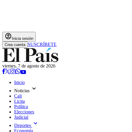
account_circle
Inicia sesión
SUSCRÍBETE
Crea cuenta
viernes, 7 de agosto de 2026
Inicio
expand_more
Noticias
Cali
Licita
Política
Elecciones
Judicial
expand_more
Deportes
Economía