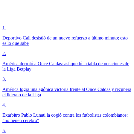
1
.
Deportivo Cali desistió de un nuevo refuerzo a último minuto; esto
es lo que sabe
2
.
América derrotó a Once Caldas: así quedó la tabla de posiciones de
la Liga Betplay
3
.
América logra una agónica victoria frente al Once Caldas y recupera
el liderato de la Liga
4
.
Exárbitro Pablo Lunati la cogió contra los futbolistas colombianos:
"no tienen cerebro"
5
.