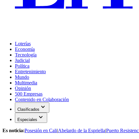
Loterías
Economía
Tecnología
Judicial
Política
Entretenimiento
Mundo
Multimedia
Opinión
500 Empresas
Contenido en Colaboración
expand_more
Clasificados
expand_more
Especiales
Es noticia:
Posesión en Cali
|
Abelardo de la Espriella
|
Puerto Resistenc