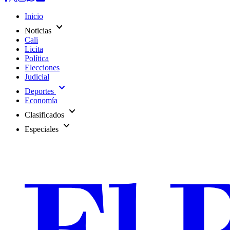
Inicio
expand_more
Noticias
Cali
Licita
Política
Elecciones
Judicial
expand_more
Deportes
Economía
expand_more
Clasificados
expand_more
Especiales