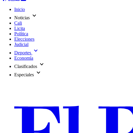
Inicio
expand_more
Noticias
Cali
Licita
Política
Elecciones
Judicial
expand_more
Deportes
Economía
expand_more
Clasificados
expand_more
Especiales