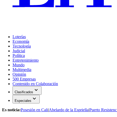
Loterías
Economía
Tecnología
Judicial
Política
Entretenimiento
Mundo
Multimedia
Opinión
500 Empresas
Contenido en Colaboración
expand_more
Clasificados
expand_more
Especiales
Es noticia:
Posesión en Cali
|
Abelardo de la Espriella
|
Puerto Resistenc