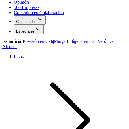
Opinión
500 Empresas
Contenido en Colaboración
expand_more
Clasificados
expand_more
Especiales
Es noticia:
Posesión en Cali
|
Minga Indígena en Cali
|
Verónica
Alcocer
Inicio