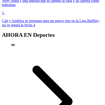
Yerry Mina y una historia que le cambió la vida y su carrera como
futbolista
5
.
Cali y América se preparan para un nuevo reto en la Liga BetPlay;
así se jugará la fecha 4
AHORA EN
Deportes