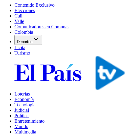
Contenido Exclusivo
Elecciones
Cali
Valle
Comunicadores en Comunas
Colombia
expand_more
Deportes
Licita
Turismo
Loterías
Economía
Tecnología
Judicial
Política
Entretenimiento
Mundo
Multimedia