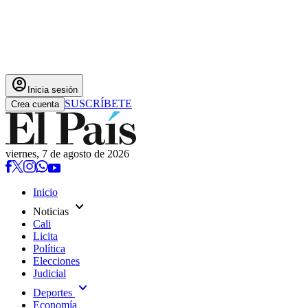
account_circle
Inicia sesión
SUSCRÍBETE
Crea cuenta
viernes, 7 de agosto de 2026
Inicio
expand_more
Noticias
Cali
Licita
Política
Elecciones
Judicial
expand_more
Deportes
Economía