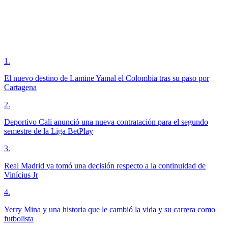
1
.
El nuevo destino de Lamine Yamal el Colombia tras su paso por
Cartagena
2
.
Deportivo Cali anunció una nueva contratación para el segundo
semestre de la Liga BetPlay
3
.
Real Madrid ya tomó una decisión respecto a la continuidad de
Vinícius Jr
4
.
Yerry Mina y una historia que le cambió la vida y su carrera como
futbolista