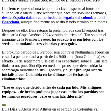
Luis Díaz abraza a Arne Slot, técnico de Liverpool
| Foto:
AFP
Lo cierto es que será una temporada clave respecto al futuro de
‘Lucho’ en Anfield. Cabe recordar que hace tan solo unas semanas,
desde España daban como hecho la llegada del colombiano al
Barcelona
, aunque finalmente no se dio y todo terminó en rumores.
Después de ello, Diaz retomó la pretemporada con Liverpool tras
disputar la Copa América 2024 vestido de ‘tricolor’. Tan solo en el
arranque de la Premier League
, ha jugado tres partidos con los
‘reds’, acumulando tres victorias y tres goles.
El próximo partido de Liverpool será contra el Nottingham Forest en
casa. La pelota rodará a partir de las 9:00 a.m. (hora Colombia) este
sábado 14 de septiembre y se está a la expectativa sobre si Luis será
titular o no, pues Slot dijo en rueda de prensa que debe cuidar la
sobrecarga muscular en sus jugadores, y
el guajiro llega siendo
inicialista con Colombia en las últimas dos fechas de
eliminatorias:
“Eso es algo que decido antes de cada partido. Mis antiguos
equipos… de hecho pudimos jugar casi todos los partidos con
los mismos jugadores, pero es una liga diferente”.
Luis Díaz y Alexis Mac Allister en el partido de Colombia vs.