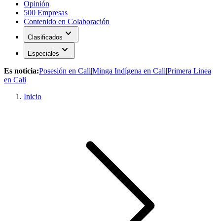
Opinión
500 Empresas
Contenido en Colaboración
expand_more
Clasificados
expand_more
Especiales
Es noticia:
Posesión en Cali
|
Minga Indígena en Cali
|
Primera Linea
en Cali
Inicio