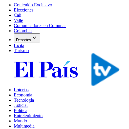
Contenido Exclusivo
Elecciones
Cali
Valle
Comunicadores en Comunas
Colombia
expand_more
Deportes
Licita
Turismo
Loterías
Economía
Tecnología
Judicial
Política
Entretenimiento
Mundo
Multimedia