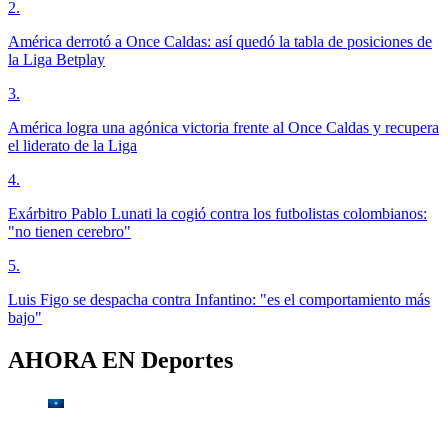
2
.
América derrotó a Once Caldas: así quedó la tabla de posiciones de
la Liga Betplay
3
.
América logra una agónica victoria frente al Once Caldas y recupera
el liderato de la Liga
4
.
Exárbitro Pablo Lunati la cogió contra los futbolistas colombianos:
"no tienen cerebro"
5
.
Luis Figo se despacha contra Infantino: "es el comportamiento más
bajo"
AHORA EN
Deportes