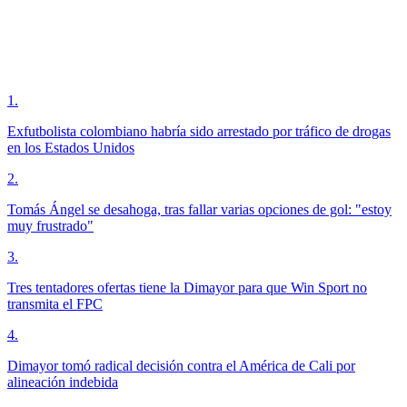
1
.
Exfutbolista colombiano habría sido arrestado por tráfico de drogas
en los Estados Unidos
2
.
Tomás Ángel se desahoga, tras fallar varias opciones de gol: "estoy
muy frustrado"
3
.
Tres tentadores ofertas tiene la Dimayor para que Win Sport no
transmita el FPC
4
.
Dimayor tomó radical decisión contra el América de Cali por
alineación indebida