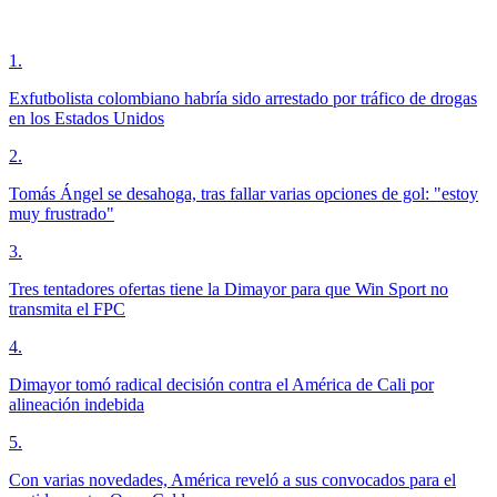
1
.
Exfutbolista colombiano habría sido arrestado por tráfico de drogas
en los Estados Unidos
2
.
Tomás Ángel se desahoga, tras fallar varias opciones de gol: "estoy
muy frustrado"
3
.
Tres tentadores ofertas tiene la Dimayor para que Win Sport no
transmita el FPC
4
.
Dimayor tomó radical decisión contra el América de Cali por
alineación indebida
5
.
Con varias novedades, América reveló a sus convocados para el