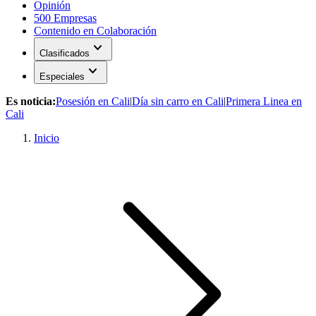
Opinión
500 Empresas
Contenido en Colaboración
expand_more
Clasificados
expand_more
Especiales
Es noticia:
Posesión en Cali
|
Día sin carro en Cali
|
Primera Linea en
Cali
Inicio