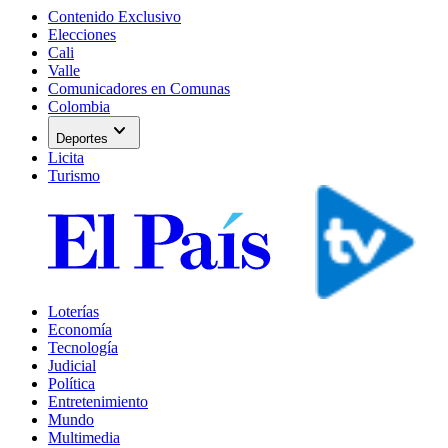
Contenido Exclusivo
Elecciones
Cali
Valle
Comunicadores en Comunas
Colombia
expand_more
Deportes
Licita
Turismo
Loterías
Economía
Tecnología
Judicial
Política
Entretenimiento
Mundo
Multimedia