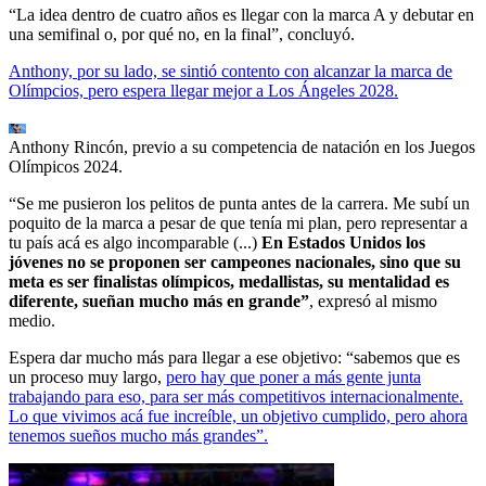
“La idea dentro de cuatro años es llegar con la marca A y debutar en
una semifinal o, por qué no, en la final”, concluyó.
Anthony, por su lado, se sintió contento con alcanzar la marca de
Olímpcios, pero espera llegar mejor a Los Ángeles 2028.
Anthony Rincón, previo a su competencia de natación en los Juegos
Olímpicos 2024.
“Se me pusieron los pelitos de punta antes de la carrera. Me subí un
poquito de la marca a pesar de que tenía mi plan, pero representar a
tu país acá es algo incomparable (...)
En Estados Unidos los
jóvenes no se proponen ser campeones nacionales, sino que su
meta es ser finalistas olímpicos, medallistas, su mentalidad es
diferente, sueñan mucho más en grande”
, expresó al mismo
medio.
Espera dar mucho más para llegar a ese objetivo: “sabemos que es
un proceso muy largo,
pero hay que poner a más gente junta
trabajando para eso, para ser más competitivos internacionalmente.
Lo que vivimos acá fue increíble, un objetivo cumplido, pero ahora
tenemos sueños mucho más grandes”.