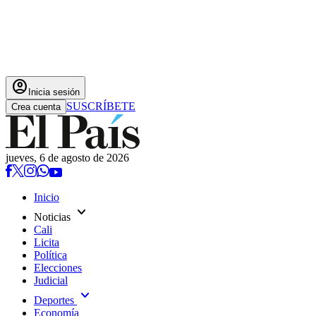
account_circle
Inicia sesión
SUSCRÍBETE
Crea cuenta
jueves, 6 de agosto de 2026
Inicio
expand_more
Noticias
Cali
Licita
Política
Elecciones
Judicial
expand_more
Deportes
Economía