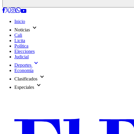
Inicio
expand_more
Noticias
Cali
Licita
Política
Elecciones
Judicial
expand_more
Deportes
Economía
expand_more
Clasificados
expand_more
Especiales