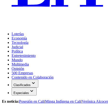
Loterías
Economía
Tecnología
Judicial
Política
Entretenimiento
Mundo
Multimedia
Opinión
500 Empresas
Contenido en Colaboración
expand_more
Clasificados
expand_more
Especiales
Es noticia:
Posesión en Cali
|
Minga Indígena en Cali
|
Verónica Alcocer