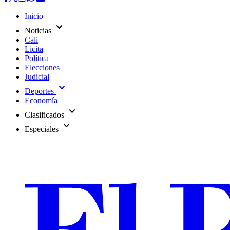
Inicio
expand_more
Noticias
Cali
Licita
Política
Elecciones
Judicial
expand_more
Deportes
Economía
expand_more
Clasificados
expand_more
Especiales