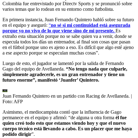
Colombia fue entrevistado por Directv Sports y se pronunció sobre
varios temas que lo rodean en su entorno como futbolista.
En primera instancia, Juan Fernando Quintero habló sobre su futuro
en el equipo y aseguró:
“
no sé si mi continuidad está asegurada
porque yo no vivo de lo que viene sino de mi presente.
Es
extraño esta situación porque no se sabe quien va a venir, donde se
especula todos los días un entrenador, al final son cosas que pasan
en el fútbol porque uno es ajeno a eso. Es difícil que algo esté ajeno
a ese aspecto porque se especulan muchas cosas”.
Luego de esto, el jugador se lamentó por la salida de Fernando
Gago del equipo de Avellaneda.
“No tengo nada que culparle,
simplemente agradecerle, es un gran entrenador y tiene un
futuro enorme”, manifestó ‘Juanfer’ Quintero.
Juan Fernando Quintero en un partido con Racing de Avellaneda.
|
Foto:
AFP
Asimismo, el mediocampista contó que la influencia de Gago
permanece en el equipo y afirmó: “de alguna u otra forma
él fue
quien creó todo esto que estamos viendo hoy y que el nuevo
cuerpo técnico está llevando a cabo. Es un placer que me haya
podido dirigir
”.