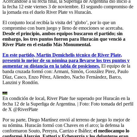
Acercándose a su recta final, la Superliga de Argentina dio inicio a
la fecha 12 este viernes 3 de noviembre. El segundo compromiso de
la jornada era el duelo River Plate vs Huracán.
El conjunto local recibía la visita del ‘globo’, por lo que un
compromiso con buen juego y lleno de emociones se acercaba.
Desde el principio, ambos equipos buscaron el partido; sin
embargo, los tres puntos fueron para Huracán que venció a
River Plate en el estadio Más Monumental.
En este partido, Martín Demichelis técnico de River Plate,
presentó lo mejor de su nómina para llevarse los tres puntos y
aumentar su distancia en la tabla de posiciones.
El equipo de la
banda cruzada formó con: Armani, Simón, González Pirez, Paulo
Díaz, Casco, Enzo Pérez, Aliendro, Nacho Fernández, Barco,
Lanzini y Rondón.
En condición de local, River Plate fue superado por Huracán en la
fecha 12 de la Superliga de Argentina.
| Foto:
Foto tomada del perfil
de X @RiverPlate
Por su parte, Diego Martínez envió al terreno de juego lo mejor de
su nómina. Huracán formó con Chaves en el arco; la defensa la
conformaron Souto, Pereyra, Carrizo e Ibáñez;
el mediocampo lo
conformó Alarcón, Fattori y Echeverría y los delanteros eran