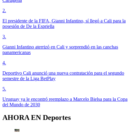
Cartagena
2
.
El presidente de la FIFA, Gianni Infantino, sí llegó a Cali para la
posesión de De la Espriella
3
.
Gianni Infantino aterrizó en Cali y sorprendió en las canchas
panamericanas
4
.
Deportivo Cali anunció una nueva contratación para el segundo
semestre de la Liga BetPlay
5
.
Uruguay ya le encontró reemplazo a Marcelo Bielsa para la Copa
del Mundo de 2030
AHORA EN
Deportes