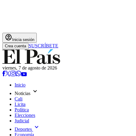
account_circle
Inicia sesión
SUSCRÍBETE
Crea cuenta
viernes, 7 de agosto de 2026
Inicio
expand_more
Noticias
Cali
Licita
Política
Elecciones
Judicial
expand_more
Deportes
Economía