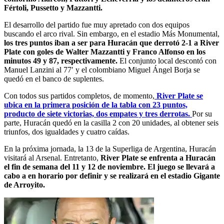
Fértoli, Pussetto y Mazzantti.
El desarrollo del partido fue muy apretado con dos equipos
buscando el arco rival. Sin embargo,
en el estadio Más Monumental,
los tres puntos iban a ser para Huracán que derrotó 2-1 a River
Plate con goles de Walter Mazzantti y Franco Alfonso en los
minutos 49 y 87, respectivamente.
El conjunto local descontó con
Manuel Lanzini al 77′ y el colombiano Miguel Ángel Borja se
quedó en el banco de suplentes.
Con todos sus partidos completos, de momento,
River Plate se
ubica en la primera posición de la tabla con 23 puntos,
producto de siete victorias, dos empates y tres derrotas.
Por su
parte, Huracán quedó en la casilla 2 con 20 unidades, al obtener seis
triunfos, dos igualdades y cuatro caídas.
En la próxima jornada, la 13 de la Superliga de Argentina, Huracán
visitará al Arsenal. Entretanto,
River Plate se enfrenta a Huracán
el fin de semana del 11 y 12 de noviembre. El juego se llevará a
cabo a en horario por definir y se realizará en el estadio Gigante
de Arroyito.