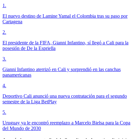
1
.
El nuevo destino de Lamine Yamal el Colombia tras su paso por
Cartagena
2
.
El presidente de la FIFA, Gianni Infantino, sí llegó a Cali para la
posesión de De la Espriella
3
.
Gianni Infantino aterrizó en Cali y sorprendió en las canchas
panamericanas
4
.
Deportivo Cali anunció una nueva contratación para el segundo
semestre de la Liga BetPlay
5
.
Uruguay ya le encontró reemplazo a Marcelo Bielsa para la Copa
del Mundo de 2030