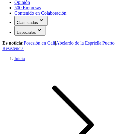
Opinión
500 Empresas
Contenido en Colaboración
expand_more
Clasificados
expand_more
Especiales
Es noticia:
Posesión en Cali
|
Abelardo de la Espriella
|
Puerto
Resistencia
Inicio