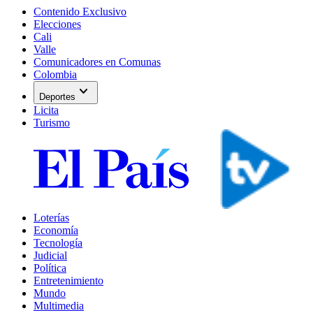
Contenido Exclusivo
Elecciones
Cali
Valle
Comunicadores en Comunas
Colombia
expand_more
Deportes
Licita
Turismo
Loterías
Economía
Tecnología
Judicial
Política
Entretenimiento
Mundo
Multimedia