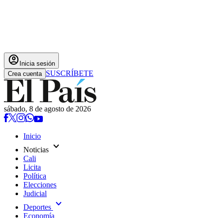
account_circle
Inicia sesión
SUSCRÍBETE
Crea cuenta
sábado, 8 de agosto de 2026
Inicio
expand_more
Noticias
Cali
Licita
Política
Elecciones
Judicial
expand_more
Deportes
Economía