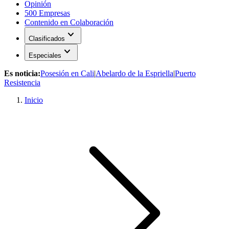
Opinión
500 Empresas
Contenido en Colaboración
expand_more
Clasificados
expand_more
Especiales
Es noticia:
Posesión en Cali
|
Abelardo de la Espriella
|
Puerto
Resistencia
Inicio