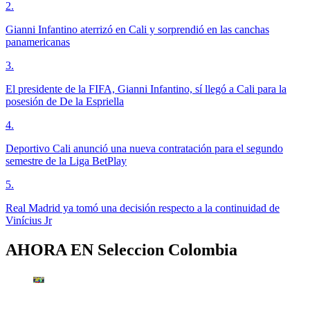
2
.
Gianni Infantino aterrizó en Cali y sorprendió en las canchas
panamericanas
3
.
El presidente de la FIFA, Gianni Infantino, sí llegó a Cali para la
posesión de De la Espriella
4
.
Deportivo Cali anunció una nueva contratación para el segundo
semestre de la Liga BetPlay
5
.
Real Madrid ya tomó una decisión respecto a la continuidad de
Vinícius Jr
AHORA EN
Seleccion Colombia