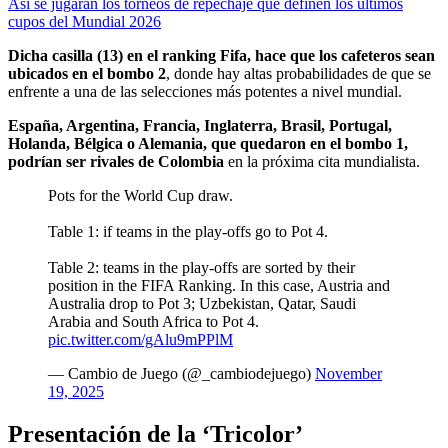
Así se jugarán los torneos de repechaje que definen los últimos
cupos del Mundial 2026
Dicha casilla (13) en el ranking Fifa, hace que los cafeteros sean
ubicados en el bombo 2
, donde hay altas probabilidades de que se
enfrente a una de las selecciones más potentes a nivel mundial.
España, Argentina, Francia, Inglaterra, Brasil, Portugal,
Holanda, Bélgica o Alemania, que quedaron en el bombo 1,
podrían ser rivales de Colombia
en la próxima cita mundialista.
Pots for the World Cup draw.
Table 1: if teams in the play-offs go to Pot 4.
Table 2: teams in the play-offs are sorted by their
position in the FIFA Ranking. In this case, Austria and
Australia drop to Pot 3; Uzbekistan, Qatar, Saudi
Arabia and South Africa to Pot 4.
pic.twitter.com/gAlu9mPPlM
— Cambio de Juego (@_cambiodejuego)
November
19, 2025
Presentación de la ‘Tricolor’