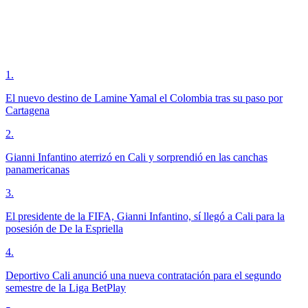
1
.
El nuevo destino de Lamine Yamal el Colombia tras su paso por
Cartagena
2
.
Gianni Infantino aterrizó en Cali y sorprendió en las canchas
panamericanas
3
.
El presidente de la FIFA, Gianni Infantino, sí llegó a Cali para la
posesión de De la Espriella
4
.
Deportivo Cali anunció una nueva contratación para el segundo
semestre de la Liga BetPlay