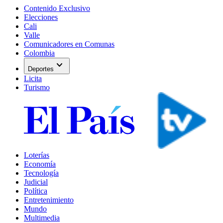
Contenido Exclusivo
Elecciones
Cali
Valle
Comunicadores en Comunas
Colombia
expand_more
Deportes
Licita
Turismo
Loterías
Economía
Tecnología
Judicial
Política
Entretenimiento
Mundo
Multimedia