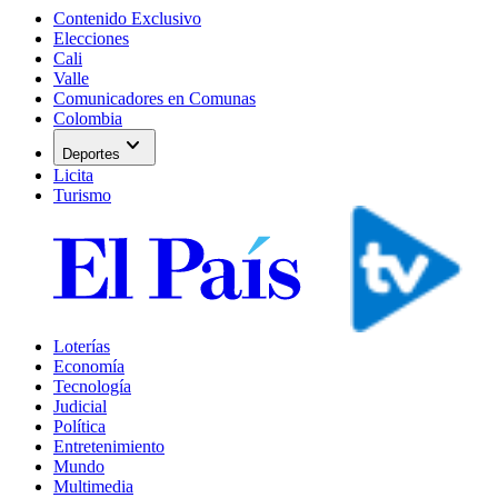
Contenido Exclusivo
Elecciones
Cali
Valle
Comunicadores en Comunas
Colombia
expand_more
Deportes
Licita
Turismo
Loterías
Economía
Tecnología
Judicial
Política
Entretenimiento
Mundo
Multimedia