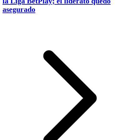
la Liga BetPlay; el liderato quedó
asegurado