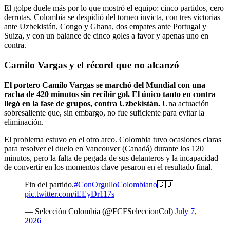
El golpe duele más por lo que mostró el equipo: cinco partidos, cero
derrotas. Colombia se despidió del torneo invicta, con tres victorias
ante Uzbekistán, Congo y Ghana, dos empates ante Portugal y
Suiza, y con un balance de cinco goles a favor y apenas uno en
contra.
Camilo Vargas y el récord que no alcanzó
El portero Camilo Vargas se marchó del Mundial con una
racha de 420 minutos sin recibir gol. El único tanto en contra
llegó en la fase de grupos, contra Uzbekistán.
Una actuación
sobresaliente que, sin embargo, no fue suficiente para evitar la
eliminación.
El problema estuvo en el otro arco. Colombia tuvo ocasiones claras
para resolver el duelo en Vancouver (Canadá) durante los 120
minutos, pero la falta de pegada de sus delanteros y la incapacidad
de convertir en los momentos clave pesaron en el resultado final.
Fin del partido.
#ConOrgulloColombiano
🇨🇴
pic.twitter.com/iEEyDr117s
— Selección Colombia (@FCFSeleccionCol)
July 7,
2026