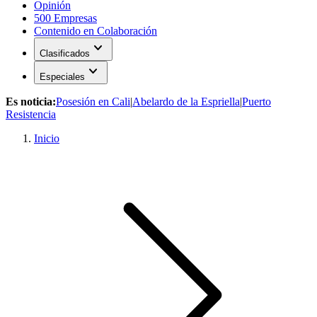
Opinión
500 Empresas
Contenido en Colaboración
expand_more
Clasificados
expand_more
Especiales
Es noticia:
Posesión en Cali
|
Abelardo de la Espriella
|
Puerto
Resistencia
Inicio