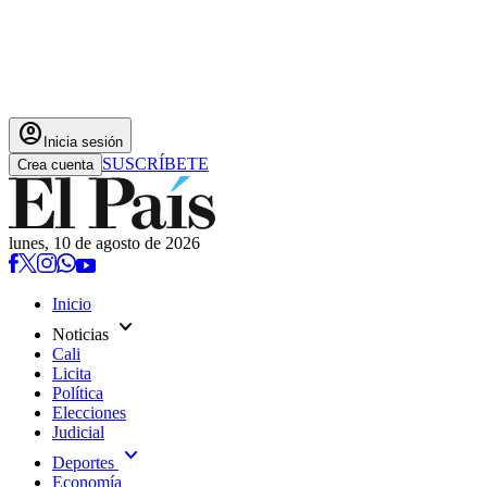
account_circle
Inicia sesión
SUSCRÍBETE
Crea cuenta
lunes, 10 de agosto de 2026
Inicio
expand_more
Noticias
Cali
Licita
Política
Elecciones
Judicial
expand_more
Deportes
Economía