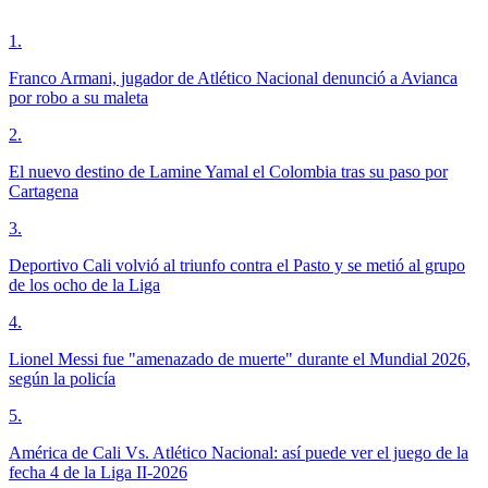
1
.
Franco Armani, jugador de Atlético Nacional denunció a Avianca
por robo a su maleta
2
.
El nuevo destino de Lamine Yamal el Colombia tras su paso por
Cartagena
3
.
Deportivo Cali volvió al triunfo contra el Pasto y se metió al grupo
de los ocho de la Liga
4
.
Lionel Messi fue "amenazado de muerte" durante el Mundial 2026,
según la policía
5
.
América de Cali Vs. Atlético Nacional: así puede ver el juego de la
fecha 4 de la Liga II-2026