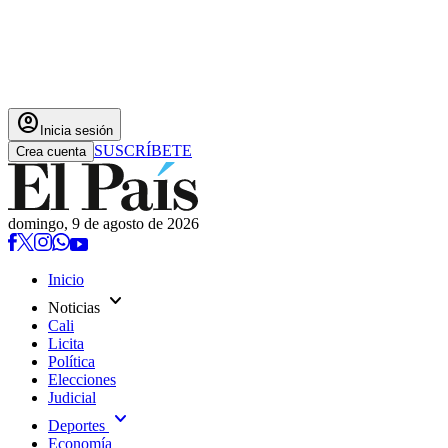
account_circle
Inicia sesión
SUSCRÍBETE
Crea cuenta
domingo, 9 de agosto de 2026
Inicio
expand_more
Noticias
Cali
Licita
Política
Elecciones
Judicial
expand_more
Deportes
Economía