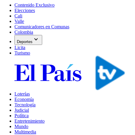
Contenido Exclusivo
Elecciones
Cali
Valle
Comunicadores en Comunas
Colombia
expand_more
Deportes
Licita
Turismo
Loterías
Economía
Tecnología
Judicial
Política
Entretenimiento
Mundo
Multimedia