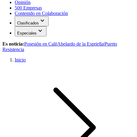
Opinión
500 Empresas
Contenido en Colaboración
expand_more
Clasificados
expand_more
Especiales
Es noticia:
Posesión en Cali
|
Abelardo de la Espriella
|
Puerto
Resistencia
Inicio