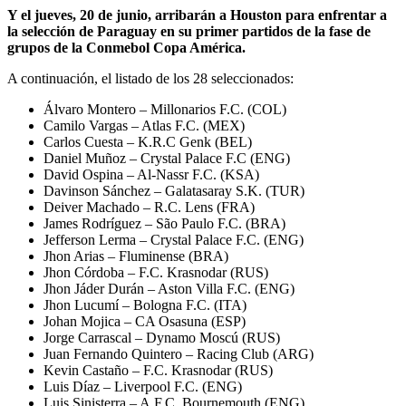
Y el jueves, 20 de junio, arribarán a Houston para enfrentar a
la selección de Paraguay en su primer partidos de la fase de
grupos de la Conmebol Copa América.
A continuación, el listado de los 28 seleccionados:
Álvaro Montero – Millonarios F.C. (COL)
Camilo Vargas – Atlas F.C. (MEX)
Carlos Cuesta – K.R.C Genk (BEL)
Daniel Muñoz – Crystal Palace F.C (ENG)
David Ospina – Al-Nassr F.C. (KSA)
Davinson Sánchez – Galatasaray S.K. (TUR)
Deiver Machado – R.C. Lens (FRA)
James Rodríguez – São Paulo F.C. (BRA)
Jefferson Lerma – Crystal Palace F.C. (ENG)
Jhon Arias – Fluminense (BRA)
Jhon Córdoba – F.C. Krasnodar (RUS)
Jhon Jáder Durán – Aston Villa F.C. (ENG)
Jhon Lucumí – Bologna F.C. (ITA)
Johan Mojica – CA Osasuna (ESP)
Jorge Carrascal – Dynamo Moscú (RUS)
Juan Fernando Quintero – Racing Club (ARG)
Kevin Castaño – F.C. Krasnodar (RUS)
Luis Díaz – Liverpool F.C. (ENG)
Luis Sinisterra – A.F.C. Bournemouth (ENG)