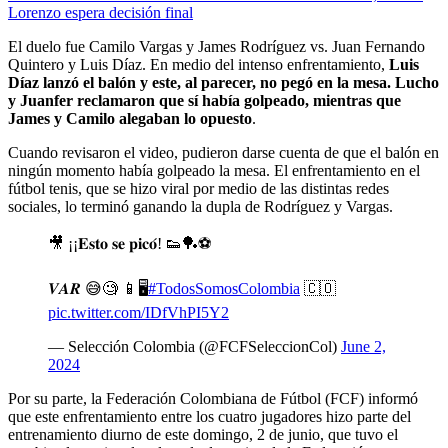
Lorenzo espera decisión final
El duelo fue Camilo Vargas y James Rodríguez vs. Juan Fernando
Quintero y Luis Díaz. En medio del intenso enfrentamiento,
Luis
Díaz lanzó el balón y este, al parecer, no pegó en la mesa. Lucho
y Juanfer reclamaron que sí había golpeado, mientras que
James y Camilo alegaban lo opuesto
.
Cuando revisaron el video, pudieron darse cuenta de que el balón en
ningún momento había golpeado la mesa. El enfrentamiento en el
fútbol tenis, que se hizo viral por medio de las distintas redes
sociales, lo terminó ganando la dupla de Rodríguez y Vargas.
🎥 ¡¡𝐄𝐬𝐭𝐨 𝐬𝐞 𝐩𝐢𝐜𝐨́! 👟🏓⚽️
𝑽𝑨𝑹 😅🧐 📱🖥️
#TodosSomosColombia
🇨🇴
pic.twitter.com/IDfVhPI5Y2
— Selección Colombia (@FCFSeleccionCol)
June 2,
2024
Por su parte, la Federación Colombiana de Fútbol (FCF) informó
que este enfrentamiento entre los cuatro jugadores hizo parte del
entrenamiento diurno de este domingo, 2 de junio, que tuvo el