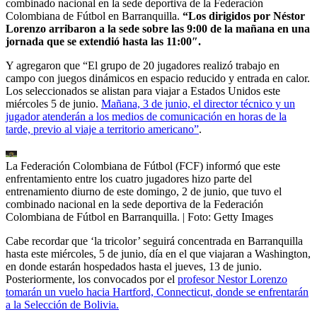
combinado nacional en la sede deportiva de la Federación
Colombiana de Fútbol en Barranquilla.
“Los dirigidos por Néstor
Lorenzo arribaron a la sede sobre las 9:00 de la mañana en una
jornada que se extendió hasta las 11:00″.
Y agregaron que “El grupo de 20 jugadores realizó trabajo en
campo con juegos dinámicos en espacio reducido y entrada en calor.
Los seleccionados se alistan para viajar a Estados Unidos este
miércoles 5 de junio.
Mañana, 3 de junio, el director técnico y un
jugador atenderán a los medios de comunicación en horas de la
tarde, previo al viaje a territorio americano”
.
La Federación Colombiana de Fútbol (FCF) informó que este
enfrentamiento entre los cuatro jugadores hizo parte del
entrenamiento diurno de este domingo, 2 de junio, que tuvo el
combinado nacional en la sede deportiva de la Federación
Colombiana de Fútbol en Barranquilla.
| Foto:
Getty Images
Cabe recordar que ‘la tricolor’ seguirá concentrada en Barranquilla
hasta este miércoles, 5 de junio, día en el que viajaran a Washington,
en donde estarán hospedados hasta el jueves, 13 de junio.
Posteriormente, los convocados por el
profesor Nestor Lorenzo
tomarán un vuelo hacia Hartford, Connecticut, donde se enfrentarán
a la Selección de Bolivia.