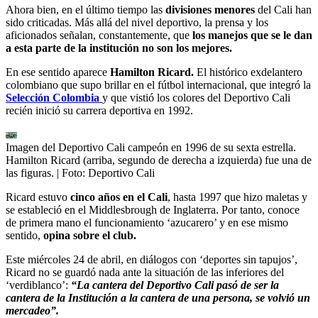
Ahora bien, en el último tiempo las
divisiones menores
del Cali han
sido criticadas. Más allá del nivel deportivo, la prensa y los
aficionados señalan, constantemente, que
los manejos que se le dan
a esta parte de la institución no son los mejores.
En ese sentido aparece
Hamilton Ricard.
El histórico exdelantero
colombiano que supo brillar en el fútbol internacional, que integró la
Selección Colombia
y que vistió los colores del Deportivo Cali
recién inició su carrera deportiva en 1992.
Imagen del Deportivo Cali campeón en 1996 de su sexta estrella.
Hamilton Ricard (arriba, segundo de derecha a izquierda) fue una de
las figuras.
| Foto:
Deportivo Cali
Ricard estuvo
cinco años en el Cali
, hasta 1997 que hizo maletas y
se estableció en el Middlesbrough de Inglaterra. Por tanto, conoce
de primera mano el funcionamiento ‘azucarero’ y en ese mismo
sentido,
opina sobre el club.
Este miércoles 24 de abril, en diálogos con ‘deportes sin tapujos’,
Ricard no se guardó nada ante la situación de las inferiores del
‘verdiblanco’:
“La cantera del Deportivo Cali pasó de ser la
cantera de la Institución a la cantera de una persona, se volvió un
mercadeo”.