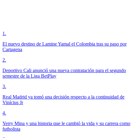
1
.
El nuevo destino de Lamine Yamal el Colombia tras su paso por
Cartagena
2
.
Deportivo Cali anunció una nueva contratación para el segundo
semestre de la Liga BetPlay
3
.
Real Madrid ya tomó una decisión respecto a la continuidad de
Vinícius Jr
4
.
Yerry Mina y una historia que le cambió la vida y su carrera como
futbolista