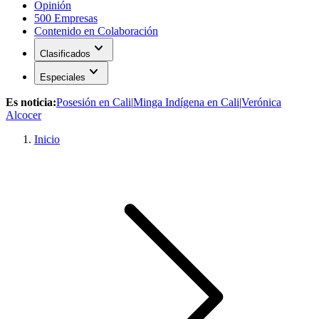
Opinión
500 Empresas
Contenido en Colaboración
expand_more
Clasificados
expand_more
Especiales
Es noticia:
Posesión en Cali
|
Minga Indígena en Cali
|
Verónica
Alcocer
Inicio