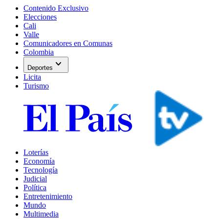
Contenido Exclusivo
Elecciones
Cali
Valle
Comunicadores en Comunas
Colombia
expand_more
Deportes
Licita
Turismo
Loterías
Economía
Tecnología
Judicial
Política
Entretenimiento
Mundo
Multimedia