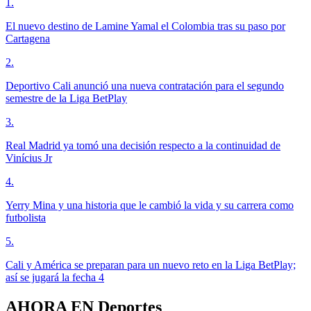
1
.
El nuevo destino de Lamine Yamal el Colombia tras su paso por
Cartagena
2
.
Deportivo Cali anunció una nueva contratación para el segundo
semestre de la Liga BetPlay
3
.
Real Madrid ya tomó una decisión respecto a la continuidad de
Vinícius Jr
4
.
Yerry Mina y una historia que le cambió la vida y su carrera como
futbolista
5
.
Cali y América se preparan para un nuevo reto en la Liga BetPlay;
así se jugará la fecha 4
AHORA EN
Deportes