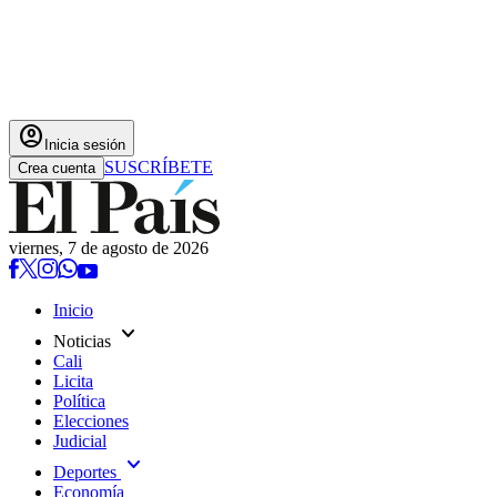
account_circle
Inicia sesión
SUSCRÍBETE
Crea cuenta
viernes, 7 de agosto de 2026
Inicio
expand_more
Noticias
Cali
Licita
Política
Elecciones
Judicial
expand_more
Deportes
Economía