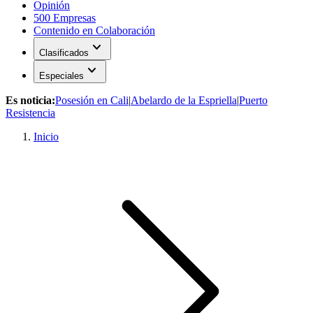
Opinión
500 Empresas
Contenido en Colaboración
expand_more
Clasificados
expand_more
Especiales
Es noticia:
Posesión en Cali
|
Abelardo de la Espriella
|
Puerto
Resistencia
Inicio