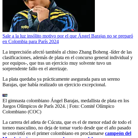
Sale a la luz insólito motivo por el que Ángel Barajas no se preparó
en Colombia para París 2024
La imprecisión afectó también al chino Zhang Boheng -líder de las
clasificaciones, además de plata en el concurso general individual y
por equipos-, que tras un ejercicio muy solvente tuvo un
sorprendente fallo en el aterrizaje.
La plata quedaba ya prácticamente asegurada para un sereno
Barajas, que había realizado un ejercicio excepcional.
El gimnasta colombiano Ángel Barajas, medallista de plata en los
Juegos Olímpicos de París 2024.
| Foto:
Comité Olímpico
Colombiano (COC)
La carrera del atleta de Cúcuta, que es el de menor edad de todo el
torneo masculino, no deja de tomar vuelo desde que el año pasado
se convirtió en el primer colombiano en proclamarse
campeón del