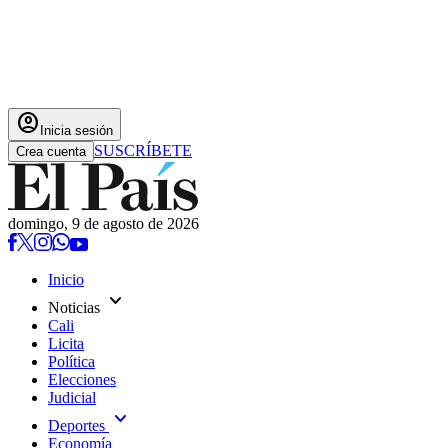
account_circle
Inicia sesión
SUSCRÍBETE
Crea cuenta
domingo, 9 de agosto de 2026
Inicio
expand_more
Noticias
Cali
Licita
Política
Elecciones
Judicial
expand_more
Deportes
Economía