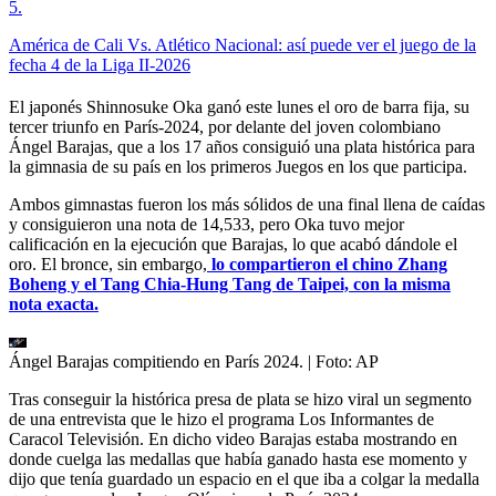
5
.
América de Cali Vs. Atlético Nacional: así puede ver el juego de la
fecha 4 de la Liga II-2026
El japonés Shinnosuke Oka ganó este lunes el oro de barra fija, su
tercer triunfo en París-2024, por delante del joven colombiano
Ángel Barajas, que a los 17 años consiguió una plata histórica para
la gimnasia de su país en los primeros Juegos en los que participa.
Ambos gimnastas fueron los más sólidos de una final llena de caídas
y consiguieron una nota de 14,533, pero Oka tuvo mejor
calificación en la ejecución que Barajas, lo que acabó dándole el
oro. El bronce, sin embargo,
lo compartieron el chino Zhang
Boheng y el Tang Chia-Hung Tang de Taipei, con la misma
nota exacta.
Ángel Barajas compitiendo en París 2024.
| Foto:
AP
Tras conseguir la histórica presa de plata se hizo viral un segmento
de una entrevista que le hizo el programa Los Informantes de
Caracol Televisión. En dicho video Barajas estaba mostrando en
donde cuelga las medallas que había ganado hasta ese momento y
dijo que tenía guardado un espacio en el que iba a colgar la medalla