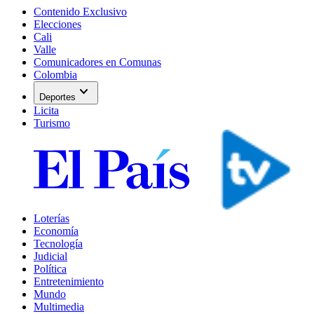
Contenido Exclusivo
Elecciones
Cali
Valle
Comunicadores en Comunas
Colombia
expand_more
Deportes
Licita
Turismo
Loterías
Economía
Tecnología
Judicial
Política
Entretenimiento
Mundo
Multimedia