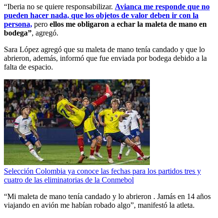
“Iberia no se quiere responsabilizar.
Avianca me responde que no
pueden hacer nada, que los objetos de valor deben ir con la
persona,
pero
ellos me obligaron a echar la maleta de mano en
bodega”
, agregó.
Sara López agregó que su maleta de mano tenía candado y que lo
abrieron, además, informó que fue enviada por bodega debido a la
falta de espacio.
Selección Colombia ya conoce las fechas para los partidos tres y
cuatro de las eliminatorias de la Conmebol
“Mi maleta de mano tenía candado y lo abrieron . Jamás en 14 años
viajando en avión me habían robado algo”, manifestó la atleta.