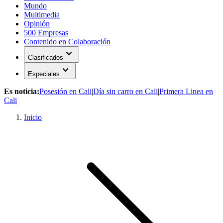
Mundo
Multimedia
Opinión
500 Empresas
Contenido en Colaboración
expand_more
Clasificados
expand_more
Especiales
Es noticia:
Posesión en Cali
|
Día sin carro en Cali
|
Primera Linea en
Cali
Inicio