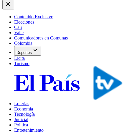
close
Contenido Exclusivo
Elecciones
Cali
Valle
Comunicadores en Comunas
Colombia
expand_more
Deportes
Licita
Turismo
Loterías
Economía
Tecnología
Judicial
Política
Entretenimiento