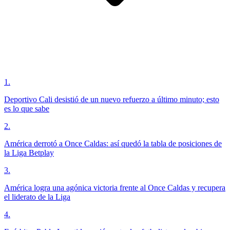
1
.
Deportivo Cali desistió de un nuevo refuerzo a último minuto; esto
es lo que sabe
2
.
América derrotó a Once Caldas: así quedó la tabla de posiciones de
la Liga Betplay
3
.
América logra una agónica victoria frente al Once Caldas y recupera
el liderato de la Liga
4
.