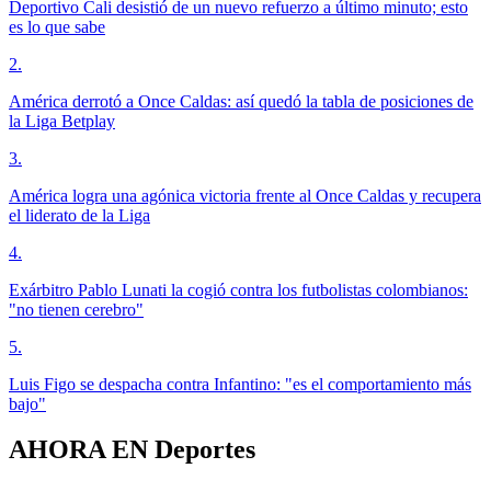
Deportivo Cali desistió de un nuevo refuerzo a último minuto; esto
es lo que sabe
2
.
América derrotó a Once Caldas: así quedó la tabla de posiciones de
la Liga Betplay
3
.
América logra una agónica victoria frente al Once Caldas y recupera
el liderato de la Liga
4
.
Exárbitro Pablo Lunati la cogió contra los futbolistas colombianos:
"no tienen cerebro"
5
.
Luis Figo se despacha contra Infantino: "es el comportamiento más
bajo"
AHORA EN
Deportes