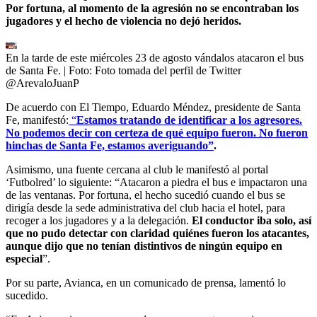
Por fortuna, al momento de la agresión no se encontraban los
jugadores y el hecho de violencia no dejó heridos.
En la tarde de este miércoles 23 de agosto vándalos atacaron el bus
de Santa Fe.
| Foto:
Foto tomada del perfil de Twitter
@ArevaloJuanP
De acuerdo con El Tiempo, Eduardo Méndez, presidente de Santa
Fe, manifestó:
“
Estamos tratando de identificar a los agresores.
No podemos decir con certeza de qué equipo fueron. No fueron
hinchas de Santa Fe, estamos averiguando”
.
Asimismo, una fuente cercana al club le manifestó al portal
‘Futbolred’ lo siguiente: “Atacaron a piedra el bus e impactaron una
de las ventanas. Por fortuna, el hecho sucedió cuando el bus se
dirigía desde la sede administrativa del club hacia el hotel, para
recoger a los jugadores y a la delegación.
El conductor iba solo, así
que no pudo detectar con claridad quiénes fueron los atacantes,
aunque dijo que no tenían distintivos de ningún equipo en
especial
”.
Por su parte, Avianca, en un comunicado de prensa, lamentó lo
sucedido.