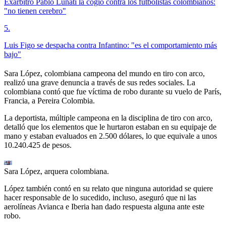
Exárbitro Pablo Lunati la cogió contra los futbolistas colombianos:
"no tienen cerebro"
5
.
Luis Figo se despacha contra Infantino: "es el comportamiento más
bajo"
Sara López, colombiana campeona del mundo en tiro con arco,
realizó una grave denuncia a través de sus redes sociales. La
colombiana contó que fue víctima de robo durante su vuelo de París,
Francia, a Pereira Colombia.
La deportista, múltiple campeona en la disciplina de tiro con arco,
detalló que los elementos que le hurtaron estaban en su equipaje de
mano y estaban evaluados en 2.500 dólares, lo que equivale a unos
10.240.425 de pesos.
Sara López, arquera colombiana.
López también contó en su relato que ninguna autoridad se quiere
hacer responsable de lo sucedido, incluso, aseguró que ni las
aerolíneas Avianca e Iberia han dado respuesta alguna ante este
robo.