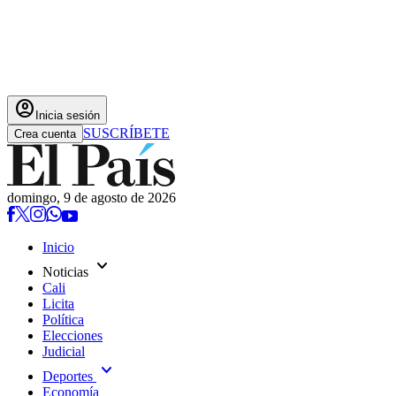
account_circle
Inicia sesión
SUSCRÍBETE
Crea cuenta
domingo, 9 de agosto de 2026
Inicio
expand_more
Noticias
Cali
Licita
Política
Elecciones
Judicial
expand_more
Deportes
Economía