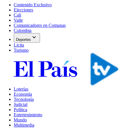
Contenido Exclusivo
Elecciones
Cali
Valle
Comunicadores en Comunas
Colombia
expand_more
Deportes
Licita
Turismo
Loterías
Economía
Tecnología
Judicial
Política
Entretenimiento
Mundo
Multimedia