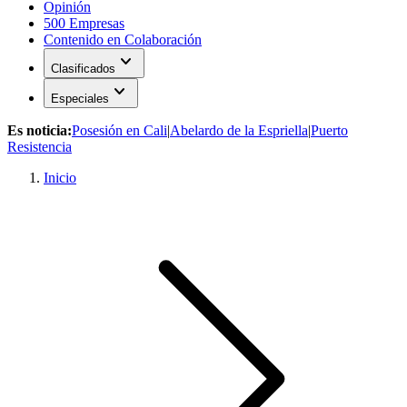
Opinión
500 Empresas
Contenido en Colaboración
expand_more
Clasificados
expand_more
Especiales
Es noticia:
Posesión en Cali
|
Abelardo de la Espriella
|
Puerto
Resistencia
Inicio