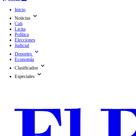
Inicio
expand_more
Noticias
Cali
Licita
Política
Elecciones
Judicial
expand_more
Deportes
Economía
expand_more
Clasificados
expand_more
Especiales