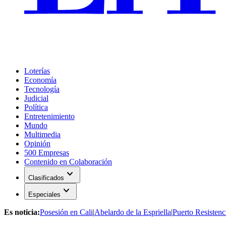
Loterías
Economía
Tecnología
Judicial
Política
Entretenimiento
Mundo
Multimedia
Opinión
500 Empresas
Contenido en Colaboración
expand_more
Clasificados
expand_more
Especiales
Es noticia:
Posesión en Cali
|
Abelardo de la Espriella
|
Puerto Resistenc