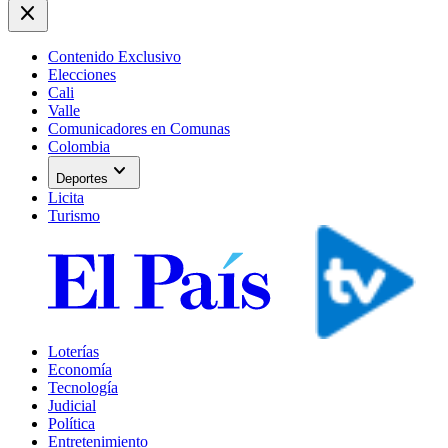
close
Contenido Exclusivo
Elecciones
Cali
Valle
Comunicadores en Comunas
Colombia
expand_more
Deportes
Licita
Turismo
Loterías
Economía
Tecnología
Judicial
Política
Entretenimiento