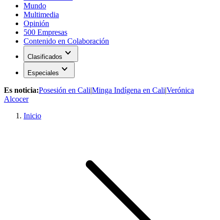
Mundo
Multimedia
Opinión
500 Empresas
Contenido en Colaboración
expand_more
Clasificados
expand_more
Especiales
Es noticia:
Posesión en Cali
|
Minga Indígena en Cali
|
Verónica
Alcocer
Inicio