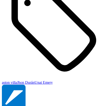
aston villa
Jhon Durán
Unai Emery