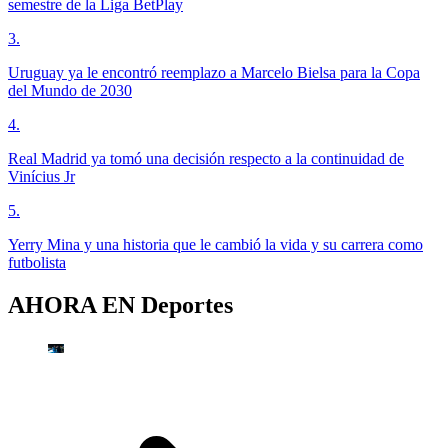
semestre de la Liga BetPlay
3
.
Uruguay ya le encontró reemplazo a Marcelo Bielsa para la Copa
del Mundo de 2030
4
.
Real Madrid ya tomó una decisión respecto a la continuidad de
Vinícius Jr
5
.
Yerry Mina y una historia que le cambió la vida y su carrera como
futbolista
AHORA EN
Deportes