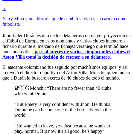
5
.
Yerry Mina y una historia que le cambió la vida y su carrera como
futbolista
Jhon Jader Durán es uno de los delanteros con mayor proyección en
el fútbol de Europa en estos momentos y varios clubes intentaron
ficharlo durante el mercado de fichajes veraniego que terminó hace
unos pocos días,
pese al interés de varios e importantes clubes, el
Aston Villa tomó la decisión de retener a su delantero.
El atacante colombiano fue seguido por muchísimos equipos, y así
lo reveló el director deportivo del Aston Villa, Monchi, quien indicó
que a Durán lo buscaron cerca de 40 clubes de todo el mundo.
🚨🇨🇴 Monchi: “There are no fewer than 40 clubs
who want Durán”.
“But Emery is very confident with Jhon. He thinks
Durán he can become one of the best strikers in the
world”.
“He wanted to leave, yes. Just because he wants to
play, normal. But now it’s all good, he’s happy”.