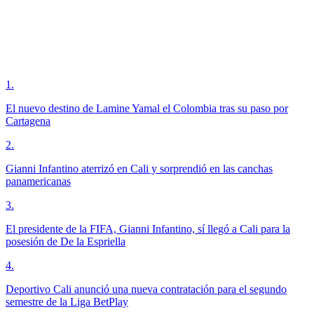
1
.
El nuevo destino de Lamine Yamal el Colombia tras su paso por
Cartagena
2
.
Gianni Infantino aterrizó en Cali y sorprendió en las canchas
panamericanas
3
.
El presidente de la FIFA, Gianni Infantino, sí llegó a Cali para la
posesión de De la Espriella
4
.
Deportivo Cali anunció una nueva contratación para el segundo
semestre de la Liga BetPlay