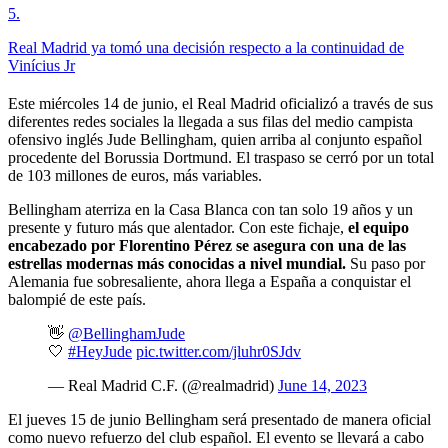
5
.
Real Madrid ya tomó una decisión respecto a la continuidad de
Vinícius Jr
Este miércoles 14 de junio, el Real Madrid oficializó a través de sus
diferentes redes sociales la llegada a sus filas del medio campista
ofensivo inglés Jude Bellingham, quien arriba al conjunto español
procedente del Borussia Dortmund. El traspaso se cerró por un total
de 103 millones de euros, más variables.
Bellingham aterriza en la Casa Blanca con tan solo 19 años y un
presente y futuro más que alentador. Con este fichaje,
el equipo
encabezado por Florentino Pérez se asegura con una de las
estrellas modernas más conocidas a nivel mundial.
Su paso por
Alemania fue sobresaliente, ahora llega a España a conquistar el
balompié de este país.
👋
@BellinghamJude
🤍
#HeyJude
pic.twitter.com/jluhr0SJdv
— Real Madrid C.F. (@realmadrid)
June 14, 2023
El jueves 15 de junio Bellingham será presentado de manera oficial
como nuevo refuerzo del club español. El evento se llevará a cabo