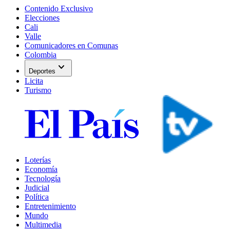
Contenido Exclusivo
Elecciones
Cali
Valle
Comunicadores en Comunas
Colombia
expand_more
Deportes
Licita
Turismo
Loterías
Economía
Tecnología
Judicial
Política
Entretenimiento
Mundo
Multimedia