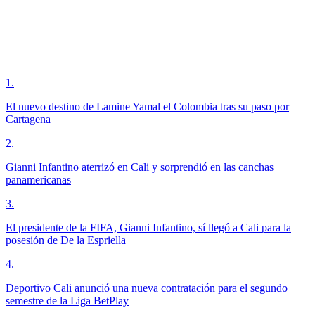
1
.
El nuevo destino de Lamine Yamal el Colombia tras su paso por
Cartagena
2
.
Gianni Infantino aterrizó en Cali y sorprendió en las canchas
panamericanas
3
.
El presidente de la FIFA, Gianni Infantino, sí llegó a Cali para la
posesión de De la Espriella
4
.
Deportivo Cali anunció una nueva contratación para el segundo
semestre de la Liga BetPlay