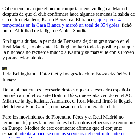
Cabe mencionar que el medio campista ofensivo llega al Madrid
después de que el club confirmara hace algunas semanas la salida de
su centro delantero, Karim Benzema. El francés,
que jugó 14
temporadas en la Casa Blanca y marcó un total de 354 goles
, fichó
por el Al Ittihad de la liga de Arabia Saudita.
Sin lugar a dudas, la partida de Benzema dejó un gran vacío en el
Real Madrid, no obstante, Bellingham hará todo lo posible para que
la hinchada no recuerde mucho a Karim y se maraville con su joven
y prometedor talento.
Jude Bellingham.
| Foto:
Getty Images/Joachim Bywaletz/DeFodi
Images
De igual manera, es necesario destacar que a la escuadra española
también arribó el volante Brahim Díaz, que estaba cedido en el AC
Milán de la liga italiana. Asimismo, el Real Madrid firmó la llegada
del defensa Fran García, con pasado en la cantera del club.
Pero los movimientos de Florentino Pérez y el Real Madrid no
terminan ahí, pues la intención es fichar otros refuerzos de renombre
en Europa. Medios de este continente afirman que el conjunto
español
intentará hacerse con los servicios del centro delantero