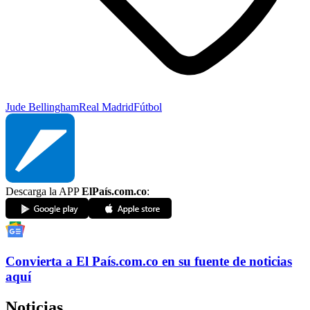
Jude Bellingham
Real Madrid
Fútbol
Descarga la APP
ElPaís.com.co
:
Convierta a
El País
.com.co
en su fuente de noticias
aquí
Noticias