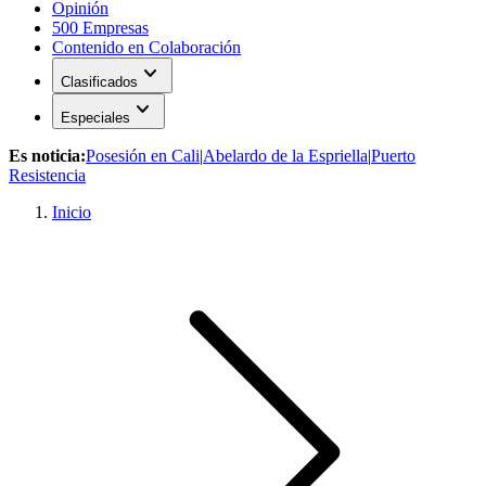
Opinión
500 Empresas
Contenido en Colaboración
expand_more
Clasificados
expand_more
Especiales
Es noticia:
Posesión en Cali
|
Abelardo de la Espriella
|
Puerto
Resistencia
Inicio