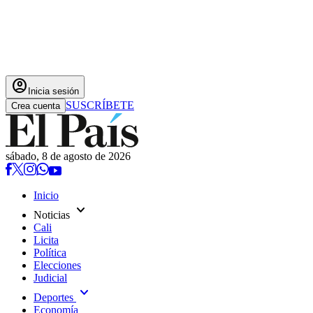
account_circle
Inicia sesión
SUSCRÍBETE
Crea cuenta
sábado, 8 de agosto de 2026
Inicio
expand_more
Noticias
Cali
Licita
Política
Elecciones
Judicial
expand_more
Deportes
Economía