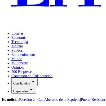
Loterías
Economía
Tecnología
Judicial
Política
Entretenimiento
Mundo
Multimedia
Opinión
500 Empresas
Contenido en Colaboración
expand_more
Clasificados
expand_more
Especiales
Es noticia:
Posesión en Cali
|
Abelardo de la Espriella
|
Puerto Resistenc