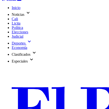
Inicio
expand_more
Noticias
Cali
Licita
Política
Elecciones
Judicial
expand_more
Deportes
Economía
expand_more
Clasificados
expand_more
Especiales