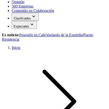
Opinión
500 Empresas
Contenido en Colaboración
expand_more
Clasificados
expand_more
Especiales
Es noticia:
Posesión en Cali
|
Abelardo de la Espriella
|
Puerto
Resistencia
Inicio