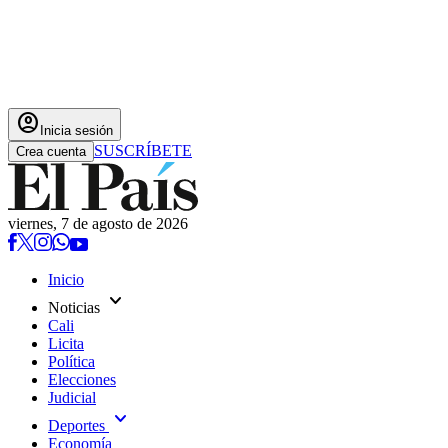
account_circle
Inicia sesión
SUSCRÍBETE
Crea cuenta
viernes, 7 de agosto de 2026
Inicio
expand_more
Noticias
Cali
Licita
Política
Elecciones
Judicial
expand_more
Deportes
Economía