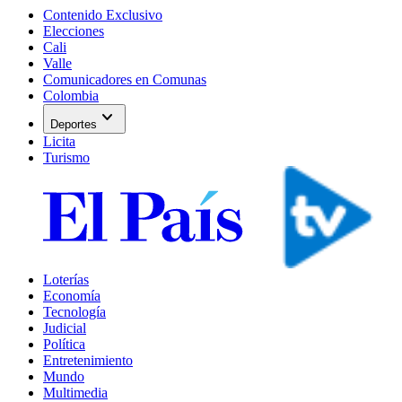
Contenido Exclusivo
Elecciones
Cali
Valle
Comunicadores en Comunas
Colombia
expand_more
Deportes
Licita
Turismo
Loterías
Economía
Tecnología
Judicial
Política
Entretenimiento
Mundo
Multimedia