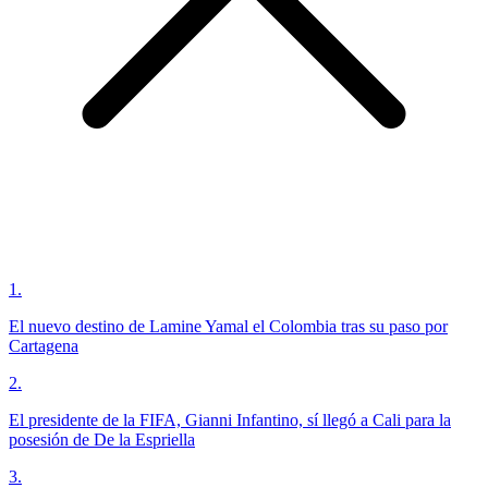
1
.
El nuevo destino de Lamine Yamal el Colombia tras su paso por
Cartagena
2
.
El presidente de la FIFA, Gianni Infantino, sí llegó a Cali para la
posesión de De la Espriella
3
.