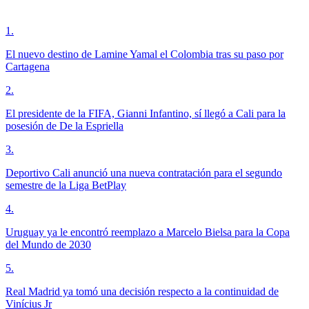
1
.
El nuevo destino de Lamine Yamal el Colombia tras su paso por
Cartagena
2
.
El presidente de la FIFA, Gianni Infantino, sí llegó a Cali para la
posesión de De la Espriella
3
.
Deportivo Cali anunció una nueva contratación para el segundo
semestre de la Liga BetPlay
4
.
Uruguay ya le encontró reemplazo a Marcelo Bielsa para la Copa
del Mundo de 2030
5
.
Real Madrid ya tomó una decisión respecto a la continuidad de
Vinícius Jr