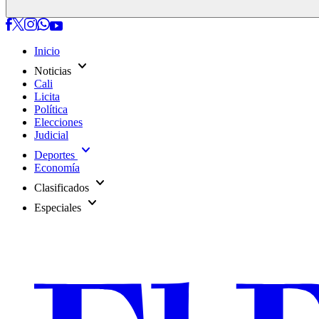
Inicio
expand_more
Noticias
Cali
Licita
Política
Elecciones
Judicial
expand_more
Deportes
Economía
expand_more
Clasificados
expand_more
Especiales