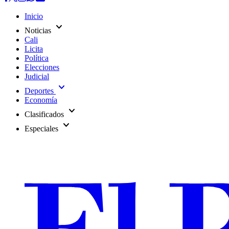
Inicio
expand_more
Noticias
Cali
Licita
Política
Elecciones
Judicial
expand_more
Deportes
Economía
expand_more
Clasificados
expand_more
Especiales