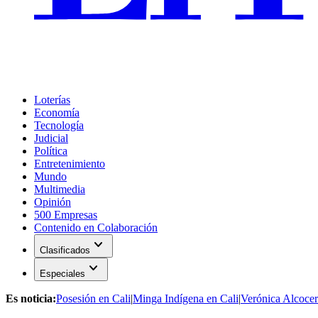
Loterías
Economía
Tecnología
Judicial
Política
Entretenimiento
Mundo
Multimedia
Opinión
500 Empresas
Contenido en Colaboración
expand_more
Clasificados
expand_more
Especiales
Es noticia:
Posesión en Cali
|
Minga Indígena en Cali
|
Verónica Alcocer