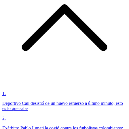
1
.
Deportivo Cali desistió de un nuevo refuerzo a último minuto; esto
es lo que sabe
2
.
Exárbitro Pablo Lunati la cogió contra los futbolistas colombianos: