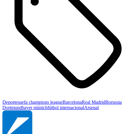
Deportes
uefa champions league
Barcelona
Real Madrid
Borussia
Dortmund
bayer múnich
fútbol internacional
Arsenal