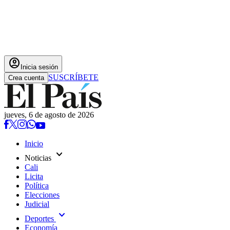
account_circle
Inicia sesión
SUSCRÍBETE
Crea cuenta
jueves, 6 de agosto de 2026
Inicio
expand_more
Noticias
Cali
Licita
Política
Elecciones
Judicial
expand_more
Deportes
Economía