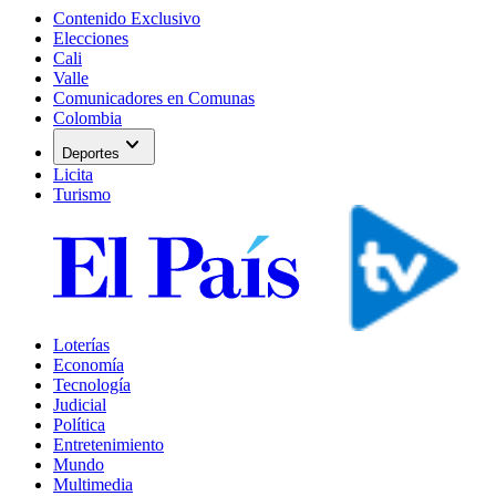
Contenido Exclusivo
Elecciones
Cali
Valle
Comunicadores en Comunas
Colombia
expand_more
Deportes
Licita
Turismo
Loterías
Economía
Tecnología
Judicial
Política
Entretenimiento
Mundo
Multimedia