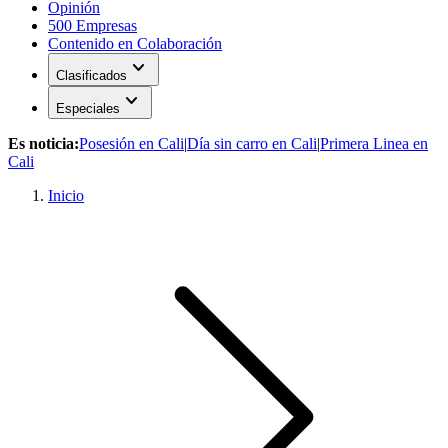
Opinión
500 Empresas
Contenido en Colaboración
expand_more
Clasificados
expand_more
Especiales
Es noticia:
Posesión en Cali
|
Día sin carro en Cali
|
Primera Linea en
Cali
Inicio