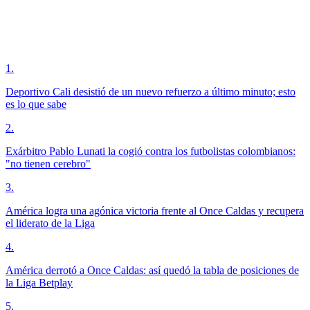
1
.
Deportivo Cali desistió de un nuevo refuerzo a último minuto; esto
es lo que sabe
2
.
Exárbitro Pablo Lunati la cogió contra los futbolistas colombianos:
"no tienen cerebro"
3
.
América logra una agónica victoria frente al Once Caldas y recupera
el liderato de la Liga
4
.
América derrotó a Once Caldas: así quedó la tabla de posiciones de
la Liga Betplay
5
.