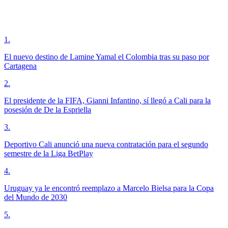
1
.
El nuevo destino de Lamine Yamal el Colombia tras su paso por
Cartagena
2
.
El presidente de la FIFA, Gianni Infantino, sí llegó a Cali para la
posesión de De la Espriella
3
.
Deportivo Cali anunció una nueva contratación para el segundo
semestre de la Liga BetPlay
4
.
Uruguay ya le encontró reemplazo a Marcelo Bielsa para la Copa
del Mundo de 2030
5
.