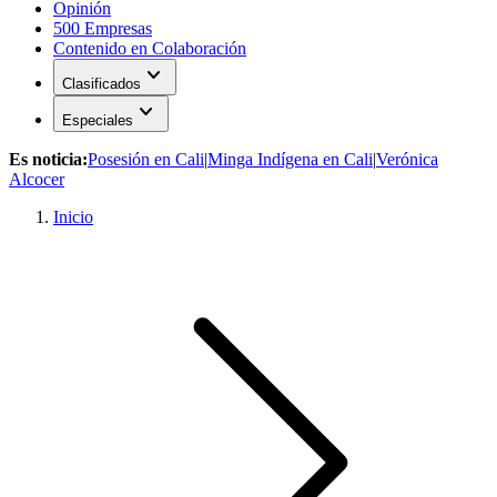
Opinión
500 Empresas
Contenido en Colaboración
expand_more
Clasificados
expand_more
Especiales
Es noticia:
Posesión en Cali
|
Minga Indígena en Cali
|
Verónica
Alcocer
Inicio