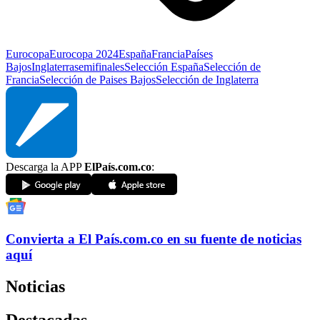
Eurocopa
Eurocopa 2024
España
Francia
Países
Bajos
Inglaterra
semifinales
Selección España
Selección de
Francia
Selección de Paises Bajos
Selección de Inglaterra
Descarga la APP
ElPaís.com.co
:
Convierta a
El País
.com.co
en su fuente de noticias
aquí
Noticias
Destacadas