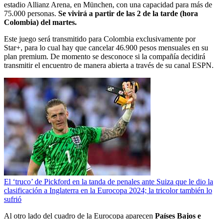
estadio Allianz Arena, en München, con una capacidad para más de
75.000 personas.
Se vivirá a partir de las 2 de la tarde (hora
Colombia) del martes.
Este juego será transmitido para Colombia exclusivamente por
Star+, para lo cual hay que cancelar 46.900 pesos mensuales en su
plan premium. De momento se desconoce si la compañía decidirá
transmitir el encuentro de manera abierta a través de su canal ESPN.
El ‘truco’ de Pickford en la tanda de penales ante Suiza que le dio la
clasificación a Inglaterra en la Eurocopa 2024; la tricolor también lo
sufrió
Al otro lado del cuadro de la Eurocopa aparecen
Países Bajos e