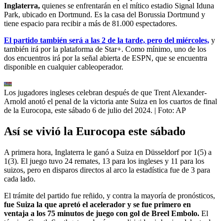
Inglaterra,
quienes se enfrentarán en el mítico estadio Signal Iduna
Park, ubicado en Dortmund. Es la casa del Borussia Dortmund y
tiene espacio para recibir a más de 81.000 espectadores.
El partido también será a las 2 de la tarde, pero del miércoles,
y
también irá por la plataforma de Star+. Como mínimo, uno de los
dos encuentros irá por la señal abierta de ESPN, que se encuentra
disponible en cualquier cableoperador.
Los jugadores ingleses celebran después de que Trent Alexander-
Arnold anotó el penal de la victoria ante Suiza en los cuartos de final
de la Eurocopa, este sábado 6 de julio del 2024.
| Foto:
AP
Así se vivió la Eurocopa este sábado
A primera hora, Inglaterra le ganó a Suiza en Düsseldorf por 1(5) a
1(3). El juego tuvo 24 remates, 13 para los ingleses y 11 para los
suizos, pero en disparos directos al arco la estadística fue de 3 para
cada lado.
El trámite del partido fue reñido, y contra la mayoría de pronósticos,
fue Suiza la que apretó el acelerador y se fue primero en
ventaja a los 75 minutos de juego con gol de Breel Embolo.
El