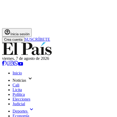
account_circle
Inicia sesión
SUSCRÍBETE
Crea cuenta
viernes, 7 de agosto de 2026
Inicio
expand_more
Noticias
Cali
Licita
Política
Elecciones
Judicial
expand_more
Deportes
Economía