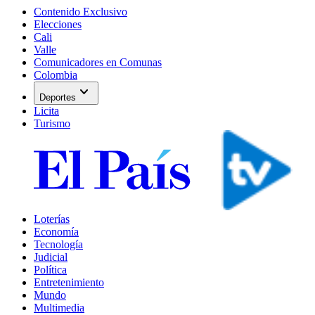
Contenido Exclusivo
Elecciones
Cali
Valle
Comunicadores en Comunas
Colombia
expand_more
Deportes
Licita
Turismo
Loterías
Economía
Tecnología
Judicial
Política
Entretenimiento
Mundo
Multimedia