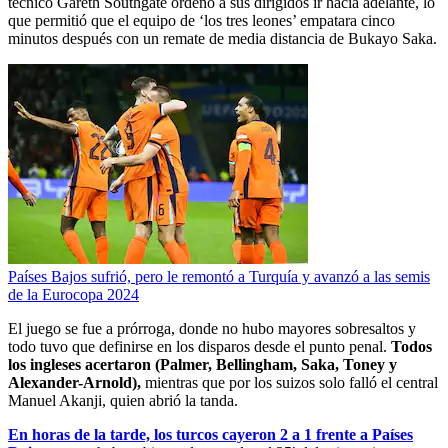
técnico Gareth Southgate ordenó a sus dirigidos ir hacia adelante, lo
que permitió que el equipo de ‘los tres leones’ empatara cinco
minutos después con un remate de media distancia de Bukayo Saka.
Países Bajos sufrió, pero le remontó a Turquía y avanzó a las semis
de la Eurocopa 2024
El juego se fue a prórroga, donde no hubo mayores sobresaltos y
todo tuvo que definirse en los disparos desde el punto penal.
Todos
los ingleses acertaron (Palmer, Bellingham, Saka, Toney y
Alexander-Arnold),
mientras que por los suizos solo falló el central
Manuel Akanji, quien abrió la tanda.
En horas de la tarde, los turcos cayeron 2 a 1 frente a Países