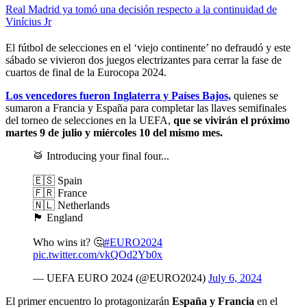
Real Madrid ya tomó una decisión respecto a la continuidad de
Vinícius Jr
El fútbol de selecciones en el ‘viejo continente’ no defraudó y este
sábado se vivieron dos juegos electrizantes para cerrar la fase de
cuartos de final de la Eurocopa 2024.
Los vencedores fueron Inglaterra y Países Bajos,
quienes se
sumaron a Francia y España para completar las llaves semifinales
del torneo de selecciones en la UEFA,
que se vivirán el próximo
martes 9 de julio y miércoles 10 del mismo mes.
🥁 Introducing your final four...
🇪🇸 Spain
🇫🇷 France
🇳🇱 Netherlands
🏴󠁧󠁢󠁥󠁮󠁧󠁿 England
Who wins it? 🤔
#EURO2024
pic.twitter.com/vkQOd2Yb0x
— UEFA EURO 2024 (@EURO2024)
July 6, 2024
El primer encuentro lo protagonizarán
España y Francia
en el