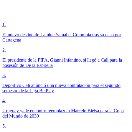
1
.
El nuevo destino de Lamine Yamal el Colombia tras su paso por
Cartagena
2
.
El presidente de la FIFA, Gianni Infantino, sí llegó a Cali para la
posesión de De la Espriella
3
.
Deportivo Cali anunció una nueva contratación para el segundo
semestre de la Liga BetPlay
4
.
Uruguay ya le encontró reemplazo a Marcelo Bielsa para la Copa
del Mundo de 2030
5
.