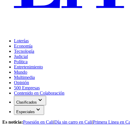
Loterías
Economía
Tecnología
Judicial
Política
Entretenimiento
Mundo
Multimedia
Opinión
500 Empresas
Contenido en Colaboración
expand_more
Clasificados
expand_more
Especiales
Es noticia:
Posesión en Cali
|
Día sin carro en Cali
|
Primera Linea en Ca