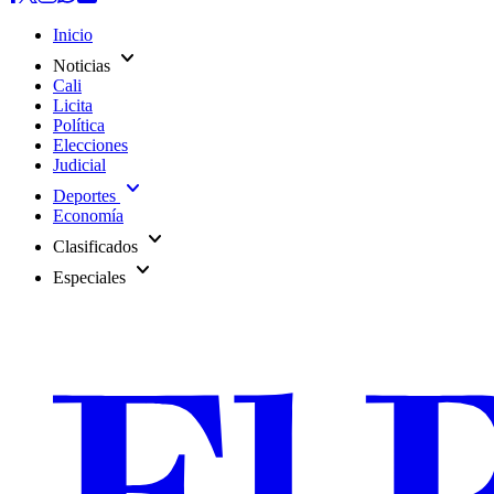
Inicio
expand_more
Noticias
Cali
Licita
Política
Elecciones
Judicial
expand_more
Deportes
Economía
expand_more
Clasificados
expand_more
Especiales