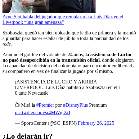
Arne Slot habla del jugador que remplazaría a Luis Díaz en el
Liverpool: “una gran amenaza”
Szoboszlai quedó tan bien ubicado que le dio de primera y la mandó
a guardar para hacer estallar de júbilo a toda la parcialidad de los
reds
.
Aunque el gol fue del volante de 24 años,
la asistencia de Lucho
no pasó desapercibida en la transmisión oficial
, donde elogiaron
la capacidad de decisión del colombiano para encontrar en libertad a
su compañero en vez de finalizar la jugada por sí mismo.
¡ASISTENCIA DE LUCHO Y ARRIBA
LIVERPOOL! Luis Díaz habilitó a Szoboszlai en el 1-
0 ante Newcastle.
📺 Mirá la
#Premier
por
#DisneyPlus
Premium
pic.twitter.com/sr4MWgrZiJ
— SportsCenter (@SC_ESPN)
February 26, 2025
¿Lo dejarán ir?