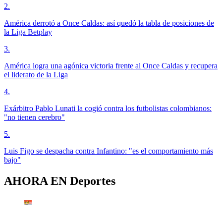
2
.
América derrotó a Once Caldas: así quedó la tabla de posiciones de
la Liga Betplay
3
.
América logra una agónica victoria frente al Once Caldas y recupera
el liderato de la Liga
4
.
Exárbitro Pablo Lunati la cogió contra los futbolistas colombianos:
"no tienen cerebro"
5
.
Luis Figo se despacha contra Infantino: "es el comportamiento más
bajo"
AHORA EN
Deportes