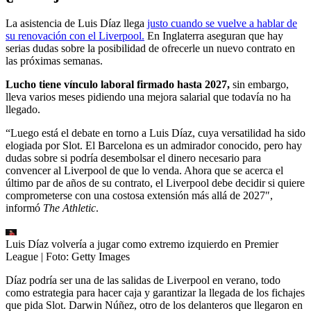
La asistencia de Luis Díaz llega
justo cuando se vuelve a hablar de
su renovación con el Liverpool.
En Inglaterra aseguran que hay
serias dudas sobre la posibilidad de ofrecerle un nuevo contrato en
las próximas semanas.
Lucho tiene vínculo laboral firmado hasta 2027,
sin embargo,
lleva varios meses pidiendo una mejora salarial que todavía no ha
llegado.
“Luego está el debate en torno a Luis Díaz, cuya versatilidad ha sido
elogiada por Slot. El Barcelona es un admirador conocido, pero hay
dudas sobre si podría desembolsar el dinero necesario para
convencer al Liverpool de que lo venda. Ahora que se acerca el
último par de años de su contrato, el Liverpool debe decidir si quiere
comprometerse con una costosa extensión más allá de 2027″,
informó
The Athletic
.
Luis Díaz volvería a jugar como extremo izquierdo en Premier
League
| Foto:
Getty Images
Díaz podría ser una de las salidas de Liverpool en verano, todo
como estrategia para hacer caja y garantizar la llegada de los fichajes
que pida Slot. Darwin Núñez, otro de los delanteros que llegaron en