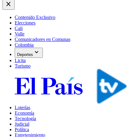
close
Contenido Exclusivo
Elecciones
Cali
Valle
Comunicadores en Comunas
Colombia
expand_more
Deportes
Licita
Turismo
Loterías
Economía
Tecnología
Judicial
Política
Entretenimiento