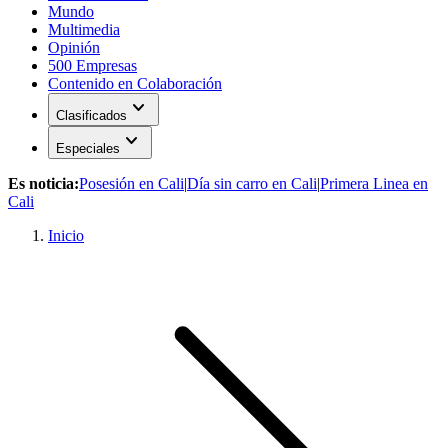
Mundo
Multimedia
Opinión
500 Empresas
Contenido en Colaboración
expand_more
Clasificados
expand_more
Especiales
Es noticia:
Posesión en Cali
|
Día sin carro en Cali
|
Primera Linea en
Cali
Inicio