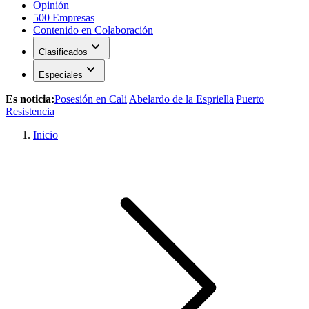
Opinión
500 Empresas
Contenido en Colaboración
expand_more
Clasificados
expand_more
Especiales
Es noticia:
Posesión en Cali
|
Abelardo de la Espriella
|
Puerto
Resistencia
Inicio