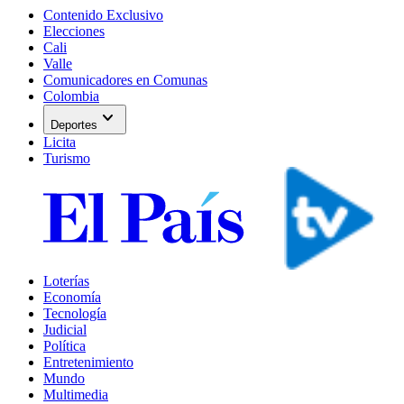
Contenido Exclusivo
Elecciones
Cali
Valle
Comunicadores en Comunas
Colombia
expand_more
Deportes
Licita
Turismo
Loterías
Economía
Tecnología
Judicial
Política
Entretenimiento
Mundo
Multimedia