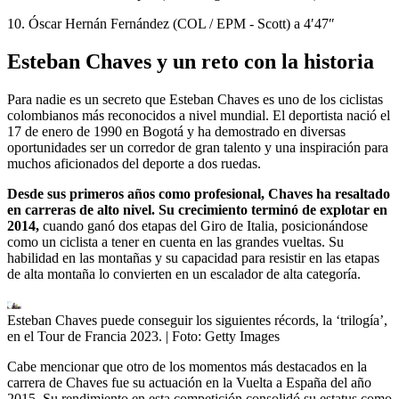
10. Óscar Hernán Fernández (COL / EPM - Scott) a 4′47″
Esteban Chaves y un reto con la historia
Para nadie es un secreto que Esteban Chaves es uno de los ciclistas
colombianos más reconocidos a nivel mundial. El deportista nació el
17 de enero de 1990 en Bogotá y ha demostrado en diversas
oportunidades ser un corredor de gran talento y una inspiración para
muchos aficionados del deporte a dos ruedas.
Desde sus primeros años como profesional, Chaves ha resaltado
en carreras de alto nivel. Su crecimiento terminó de explotar en
2014,
cuando ganó dos etapas del Giro de Italia, posicionándose
como un ciclista a tener en cuenta en las grandes vueltas. Su
habilidad en las montañas y su capacidad para resistir en las etapas
de alta montaña lo convierten en un escalador de alta categoría.
Esteban Chaves puede conseguir los siguientes récords, la ‘trilogía’,
en el Tour de Francia 2023.
| Foto:
Getty Images
Cabe mencionar que otro de los momentos más destacados en la
carrera de Chaves fue su actuación en la Vuelta a España del año
2015. Su rendimiento en esta competición consolidó su estatus como