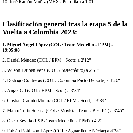
10. José Ramón Muñiz (MEX / Petrolike) a 1′01″
...
Clasificación general tras la etapa 5 de la
Vuelta a Colombia 2023:
1. Miguel Ángel López (COL / Team Medellín - EPM) -
19:05:08
2. Daniel Méndez (COL / EPM - Scott) a 2′12″
3. Wilson Estiben Peña (COL / Sistecrédito) a 2′51″
4. Rodrigo Contreras (COL / Colombia Pacto Deporte) a 3′26″
5. Ángel Gil (COL / EPM - Scott) a 3′34″
6. Cristian Camilo Muñoz (COL / EPM - Scott) a 3′39″
7. Marco Tulio Suesca (COL / Movistar Team - Best PC) a 3′45″
8. Óscar Sevilla (ESP / Team Medellín - EPM) a 4′22″
9. Fabián Robinson López (COL / Aguardiente Néctar) a 4′24″