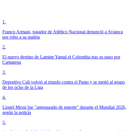
1
.
Franco Armani, jugador de Atlético Nacional denunció a Avianca
por robo a su maleta
2
.
El nuevo destino de Lamine Yamal el Colombia tras su paso por
Cartagena
3
.
Deportivo Cali volvió al triunfo contra el Pasto y se metió al grupo
de los ocho de la Liga
4
.
Lionel Messi fue "amenazado de muerte" durante el Mundial 2026,
según la policía
5
.