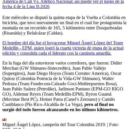
América de Cali Vs. Atlético Nacional: así puede ver el juego de la
fecha 4 de la Liga II-2026
Este miércoles se disputó la quinta etapa de la Vuelta a Colombia en
bicicleta, que tuvo nuevamente un final en el cual fue protagonista la
montaña en un recorrido de 165, 5 kilómetros entre Dosquebradas
(Risaralda) y Belalcázar (Caldas).
El hombre del día fue el boyacense Miguel Ángel López del Team
Medellín - EPM, quien logró la cuarta victoria de etapa de la actual
edición y consolida cada el liderato con la camiseta amarilla.
En la fuga del día estuvieron varios corredores, que fueron: Didier
Merchan (GW Shimano-Sistecredito), Juan Pablo Vallejo
(Supergiros), Juan Diego Hoyos (Team Corratec America), Oscar
Quiroz (Colombia Potencia de la Vida-GW Shimano), Walter
Pedraza (Team Fundecom-Calzado Goci-Multirepuestos Bosa),
Juan Pablo Suárez (Petrolike), Jarlinson Pantano (EPM-GO RIGO
GO), Aldemar Reyes (Team Medellín-EPM), Byron Guamá
(Movistar Best PC), Heiner Parra (Canel’s Zerouno) y Camilo
Castiblanco (Pío Rico-Alcaldía de La Vega),
pero al final no
surgió del todo fueron alcanzando en los últimos kilómetros.
Miguel Ángel López, campeón del Tour Colombia 2019.
| Foto: