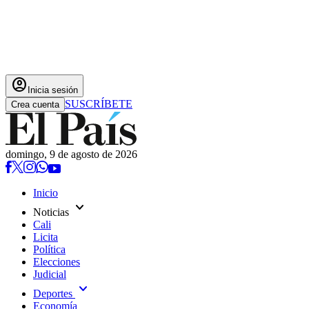
account_circle
Inicia sesión
SUSCRÍBETE
Crea cuenta
domingo, 9 de agosto de 2026
Inicio
expand_more
Noticias
Cali
Licita
Política
Elecciones
Judicial
expand_more
Deportes
Economía