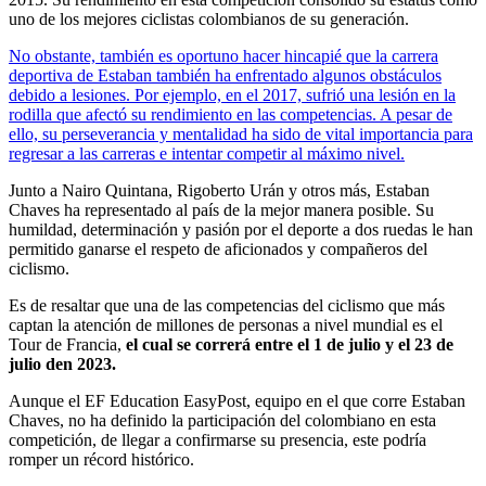
uno de los mejores ciclistas colombianos de su generación.
No obstante, también es oportuno hacer hincapié que la carrera
deportiva de Estaban también ha enfrentado algunos obstáculos
debido a lesiones. Por ejemplo, en el 2017, sufrió una lesión en la
rodilla que afectó su rendimiento en las competencias. A pesar de
ello, su perseverancia y mentalidad ha sido de vital importancia para
regresar a las carreras e intentar competir al máximo nivel.
Junto a Nairo Quintana, Rigoberto Urán y otros más, Estaban
Chaves ha representado al país de la mejor manera posible. Su
humildad, determinación y pasión por el deporte a dos ruedas le han
permitido ganarse el respeto de aficionados y compañeros del
ciclismo.
Es de resaltar que una de las competencias del ciclismo que más
captan la atención de millones de personas a nivel mundial es el
Tour de Francia,
el cual se correrá entre el 1 de julio y el 23 de
julio den 2023.
Aunque el EF Education EasyPost, equipo en el que corre Estaban
Chaves, no ha definido la participación del colombiano en esta
competición, de llegar a confirmarse su presencia, este podría
romper un récord histórico.