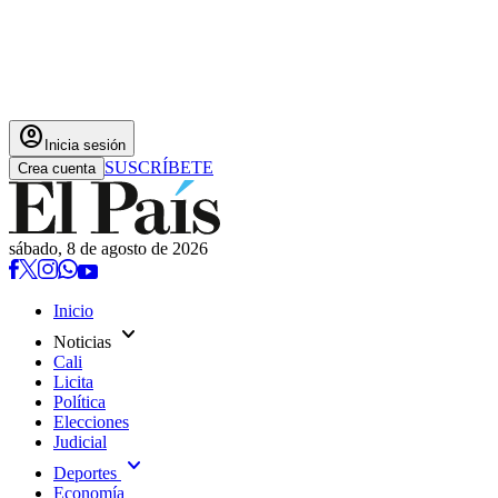
account_circle
Inicia sesión
SUSCRÍBETE
Crea cuenta
sábado, 8 de agosto de 2026
Inicio
expand_more
Noticias
Cali
Licita
Política
Elecciones
Judicial
expand_more
Deportes
Economía