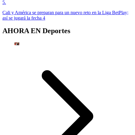
5
.
Cali y América se preparan para un nuevo reto en la Liga BetPlay;
así se jugará la fecha 4
AHORA EN
Deportes