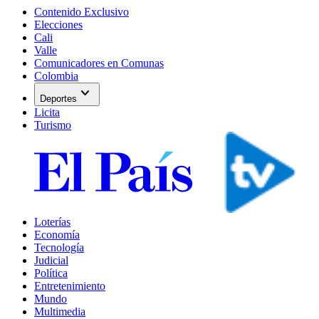
Contenido Exclusivo
Elecciones
Cali
Valle
Comunicadores en Comunas
Colombia
expand_more
Deportes
Licita
Turismo
Loterías
Economía
Tecnología
Judicial
Política
Entretenimiento
Mundo
Multimedia