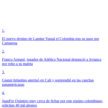
1
.
El nuevo destino de Lamine Yamal el Colombia tras su paso por
Cartagena
2
.
Franco Armani, jugador de Atlético Nacional denunció a Avianca
por robo a su maleta
3
.
Gianni Infantino aterrizó en Cali y sorprendió en las canchas
panamericanas
4
.
JuanFer Quintero muy cerca de fichar por este equipo colombiano,
solicitan 40 mil abonos