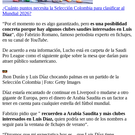
¿Cuánto puntos necesita la Selección Colombia para clasificar al
Mundial 2026?
“Por el momento no es algo garantizado, pero
es una posibilidad
concreta porque hay algunos clubes saudíes interesados ​​en Luis
Díaz
“, dijo Fabrizio Romano, famoso periodista experto en fichajes,
en su canal de
YouTube
.
De acuerdo a esta información, Lucho está en carpeta de la Saudi
Pro League como el siguiente golpe sobre la mesa que darían para
atraer público sudamericano.
Jhon Durán y Luis Díaz chocando palmas en un partido de la
Selección Colombia
| Foto:
Getty Images
Díaz estaría encantado de continuar en Liverpool o mudarse a otro
gigante de Europa, pero el dinero de Arabia Saudita es un factor a
tener en cuenta para cualquier estrella del fútbol mundial.
Fabrizio pidio que "
recuerden a Arabia Saudita y más clubes
interesados ​​en Luis Díaz,
quien podría ser uno de los nombres a
seguir para la ventana de fichajes de verano“.
“Digamos que mi expectativa hoy es... que Luis Díaz tiene