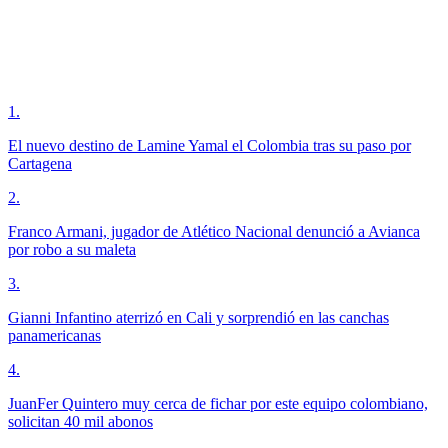
1
.
El nuevo destino de Lamine Yamal el Colombia tras su paso por
Cartagena
2
.
Franco Armani, jugador de Atlético Nacional denunció a Avianca
por robo a su maleta
3
.
Gianni Infantino aterrizó en Cali y sorprendió en las canchas
panamericanas
4
.
JuanFer Quintero muy cerca de fichar por este equipo colombiano,
solicitan 40 mil abonos