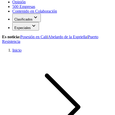
Opinión
500 Empresas
Contenido en Colaboración
expand_more
Clasificados
expand_more
Especiales
Es noticia:
Posesión en Cali
|
Abelardo de la Espriella
|
Puerto
Resistencia
Inicio