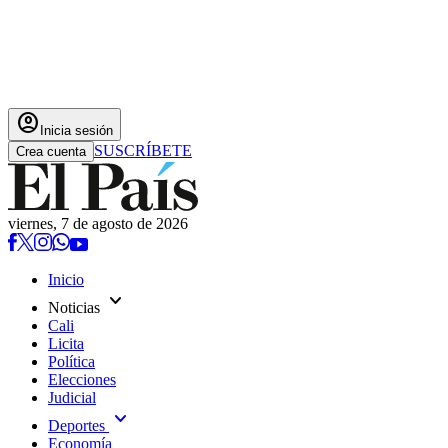
account_circle
Inicia sesión
SUSCRÍBETE
Crea cuenta
viernes, 7 de agosto de 2026
Inicio
expand_more
Noticias
Cali
Licita
Política
Elecciones
Judicial
expand_more
Deportes
Economía