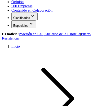
Opinión
500 Empresas
Contenido en Colaboración
expand_more
Clasificados
expand_more
Especiales
Es noticia:
Posesión en Cali
|
Abelardo de la Espriella
|
Puerto
Resistencia
Inicio