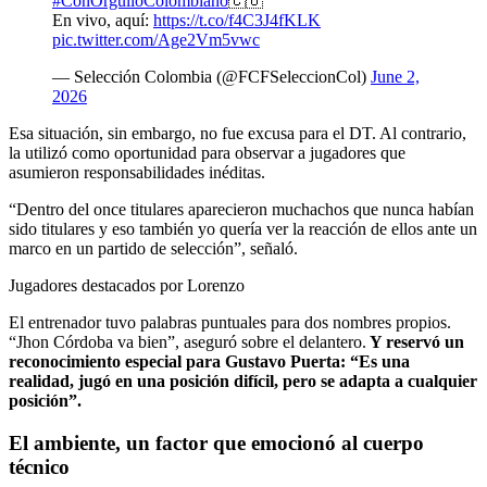
#ConOrgulloColombiano
🇨🇴
En vivo, aquí:
https://t.co/f4C3J4fKLK
pic.twitter.com/Age2Vm5vwc
— Selección Colombia (@FCFSeleccionCol)
June 2,
2026
Esa situación, sin embargo, no fue excusa para el DT. Al contrario,
la utilizó como oportunidad para observar a jugadores que
asumieron responsabilidades inéditas.
“Dentro del once titulares aparecieron muchachos que nunca habían
sido titulares y eso también yo quería ver la reacción de ellos ante un
marco en un partido de selección”, señaló.
Jugadores destacados por Lorenzo
El entrenador tuvo palabras puntuales para dos nombres propios.
“Jhon Córdoba va bien”, aseguró sobre el delantero.
Y reservó un
reconocimiento especial para Gustavo Puerta: “Es una
realidad, jugó en una posición difícil, pero se adapta a cualquier
posición”.
El ambiente, un factor que emocionó al cuerpo
técnico