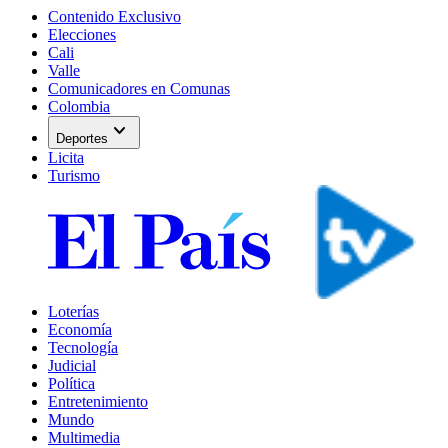
Contenido Exclusivo
Elecciones
Cali
Valle
Comunicadores en Comunas
Colombia
expand_more
Deportes
Licita
Turismo
Loterías
Economía
Tecnología
Judicial
Política
Entretenimiento
Mundo
Multimedia