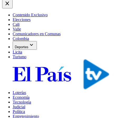
close
Contenido Exclusivo
Elecciones
Cali
Valle
Comunicadores en Comunas
Colombia
expand_more
Deportes
Licita
Turismo
Loterías
Economía
Tecnología
Judicial
Política
Entretenimiento