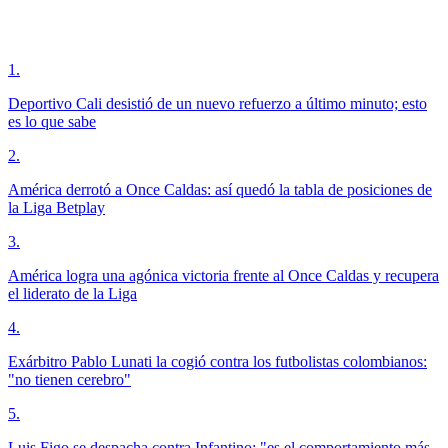
1
.
Deportivo Cali desistió de un nuevo refuerzo a último minuto; esto
es lo que sabe
2
.
América derrotó a Once Caldas: así quedó la tabla de posiciones de
la Liga Betplay
3
.
América logra una agónica victoria frente al Once Caldas y recupera
el liderato de la Liga
4
.
Exárbitro Pablo Lunati la cogió contra los futbolistas colombianos:
"no tienen cerebro"
5
.
Luis Figo se despacha contra Infantino: "es el comportamiento más