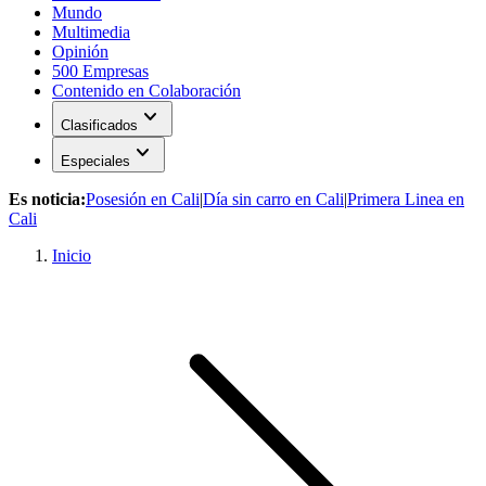
Mundo
Multimedia
Opinión
500 Empresas
Contenido en Colaboración
expand_more
Clasificados
expand_more
Especiales
Es noticia:
Posesión en Cali
|
Día sin carro en Cali
|
Primera Linea en
Cali
Inicio