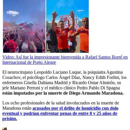
Video: Así fue la impresionante bienvenida a Rafael Santos Borré en
Internacional de Porto Alegre
El neurocirujano Leopoldo Luciano Luque, la psiquiatra Agustina
Cosachov, el psicólogo Carlos Ángel Díaz, Nancy Edith Forlini, los
enfermeros Gisella Dahiana Madrid y Ricardo Omar Almirón, su
jefe Mariano Perroni y el médico clínico Pedro Pablo Di Spagna
están imputados por la muerte de Diego Armando Maradona.
Los ocho profesionales de la salud involucrados en la muerte de
Maradona están
acusados por el delito de homicidio con dolo
eventual y podrían enfrentar penas de entre 8 y 25 años de
prisión.