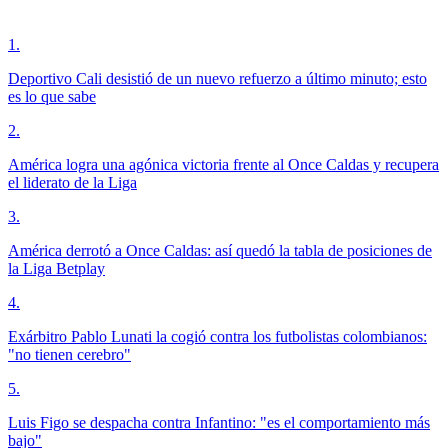
1
.
Deportivo Cali desistió de un nuevo refuerzo a último minuto; esto
es lo que sabe
2
.
América logra una agónica victoria frente al Once Caldas y recupera
el liderato de la Liga
3
.
América derrotó a Once Caldas: así quedó la tabla de posiciones de
la Liga Betplay
4
.
Exárbitro Pablo Lunati la cogió contra los futbolistas colombianos:
"no tienen cerebro"
5
.
Luis Figo se despacha contra Infantino: "es el comportamiento más
bajo"