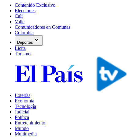
Contenido Exclusivo
Elecciones
Cali
Valle
Comunicadores en Comunas
Colombia
expand_more
Deportes
Licita
Turismo
Loterías
Economía
Tecnología
Judicial
Política
Entretenimiento
Mundo
Multimedia