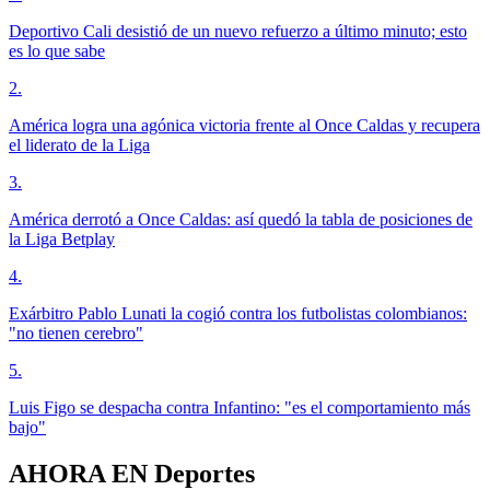
Deportivo Cali desistió de un nuevo refuerzo a último minuto; esto
es lo que sabe
2
.
América logra una agónica victoria frente al Once Caldas y recupera
el liderato de la Liga
3
.
América derrotó a Once Caldas: así quedó la tabla de posiciones de
la Liga Betplay
4
.
Exárbitro Pablo Lunati la cogió contra los futbolistas colombianos:
"no tienen cerebro"
5
.
Luis Figo se despacha contra Infantino: "es el comportamiento más
bajo"
AHORA EN
Deportes