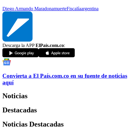
Diego Armando Maradona
muerte
Fiscalía
argentina
Descarga la APP
ElPaís.com.co
:
Convierta a
El País
.com.co
en su fuente de noticias
aquí
Noticias
Destacadas
Noticias Destacadas