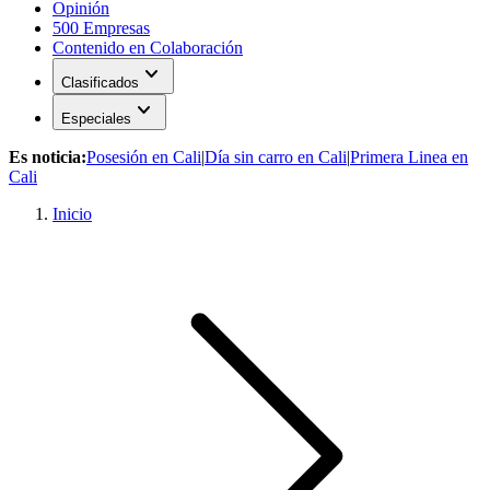
Opinión
500 Empresas
Contenido en Colaboración
expand_more
Clasificados
expand_more
Especiales
Es noticia:
Posesión en Cali
|
Día sin carro en Cali
|
Primera Linea en
Cali
Inicio