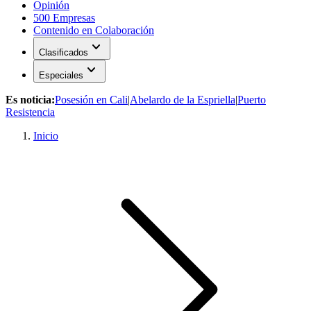
Opinión
500 Empresas
Contenido en Colaboración
expand_more
Clasificados
expand_more
Especiales
Es noticia:
Posesión en Cali
|
Abelardo de la Espriella
|
Puerto
Resistencia
Inicio