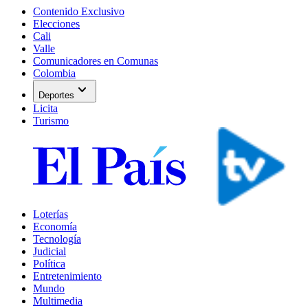
Contenido Exclusivo
Elecciones
Cali
Valle
Comunicadores en Comunas
Colombia
expand_more
Deportes
Licita
Turismo
Loterías
Economía
Tecnología
Judicial
Política
Entretenimiento
Mundo
Multimedia