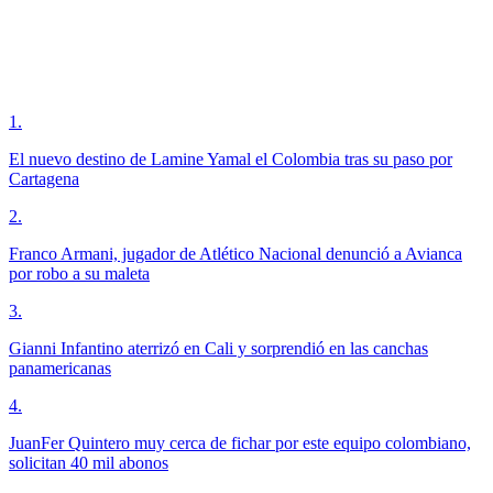
1
.
El nuevo destino de Lamine Yamal el Colombia tras su paso por
Cartagena
2
.
Franco Armani, jugador de Atlético Nacional denunció a Avianca
por robo a su maleta
3
.
Gianni Infantino aterrizó en Cali y sorprendió en las canchas
panamericanas
4
.
JuanFer Quintero muy cerca de fichar por este equipo colombiano,
solicitan 40 mil abonos