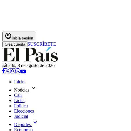
account_circle
Inicia sesión
SUSCRÍBETE
Crea cuenta
sábado, 8 de agosto de 2026
Inicio
expand_more
Noticias
Cali
Licita
Política
Elecciones
Judicial
expand_more
Deportes
Economía