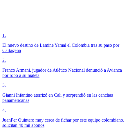
1
.
El nuevo destino de Lamine Yamal el Colombia tras su paso por
Cartagena
2
.
Franco Armani, jugador de Atlético Nacional denunció a Avianca
por robo a su maleta
3
.
Gianni Infantino aterrizó en Cali y sorprendió en las canchas
panamericanas
4
.
JuanFer Quintero muy cerca de fichar por este equipo colombiano,
solicitan 40 mil abonos