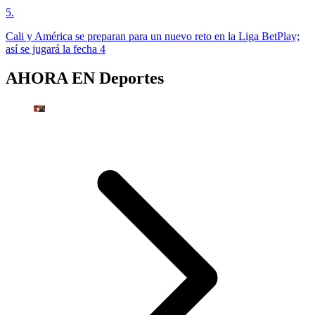
5
.
Cali y América se preparan para un nuevo reto en la Liga BetPlay;
así se jugará la fecha 4
AHORA EN
Deportes