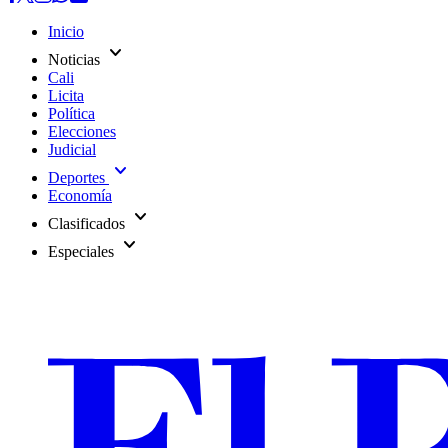
Inicio
expand_more
Noticias
Cali
Licita
Política
Elecciones
Judicial
expand_more
Deportes
Economía
expand_more
Clasificados
expand_more
Especiales