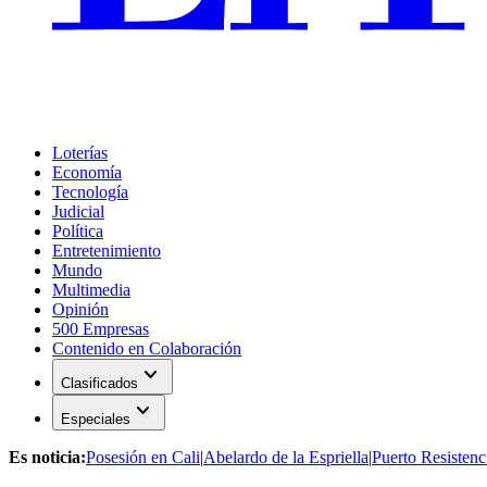
Loterías
Economía
Tecnología
Judicial
Política
Entretenimiento
Mundo
Multimedia
Opinión
500 Empresas
Contenido en Colaboración
expand_more
Clasificados
expand_more
Especiales
Es noticia:
Posesión en Cali
|
Abelardo de la Espriella
|
Puerto Resistenc