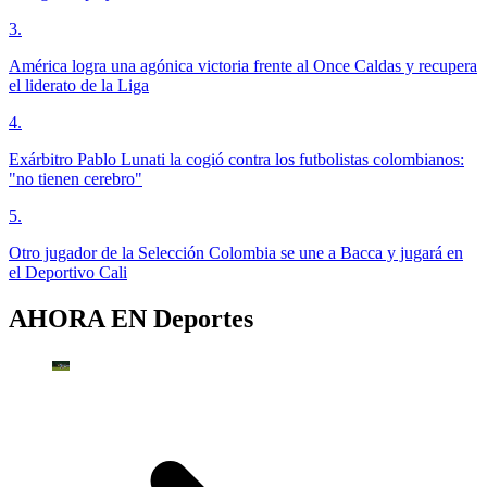
3
.
América logra una agónica victoria frente al Once Caldas y recupera
el liderato de la Liga
4
.
Exárbitro Pablo Lunati la cogió contra los futbolistas colombianos:
"no tienen cerebro"
5
.
Otro jugador de la Selección Colombia se une a Bacca y jugará en
el Deportivo Cali
AHORA EN
Deportes