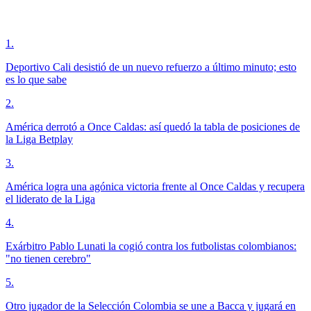
1
.
Deportivo Cali desistió de un nuevo refuerzo a último minuto; esto
es lo que sabe
2
.
América derrotó a Once Caldas: así quedó la tabla de posiciones de
la Liga Betplay
3
.
América logra una agónica victoria frente al Once Caldas y recupera
el liderato de la Liga
4
.
Exárbitro Pablo Lunati la cogió contra los futbolistas colombianos:
"no tienen cerebro"
5
.
Otro jugador de la Selección Colombia se une a Bacca y jugará en