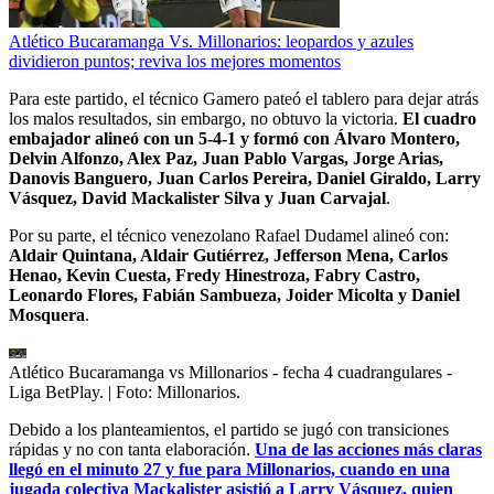
Atlético Bucaramanga Vs. Millonarios: leopardos y azules
dividieron puntos; reviva los mejores momentos
Para este partido, el técnico Gamero pateó el tablero para dejar atrás
los malos resultados, sin embargo, no obtuvo la victoria.
El cuadro
embajador alineó con un 5-4-1 y formó con Álvaro Montero,
Delvin Alfonzo, Alex Paz, Juan Pablo Vargas, Jorge Arias,
Danovis Banguero, Juan Carlos Pereira, Daniel Giraldo, Larry
Vásquez, David Mackalister Silva y Juan Carvajal
.
Por su parte, el técnico venezolano Rafael Dudamel alineó con:
Aldair Quintana, Aldair Gutiérrez, Jefferson Mena, Carlos
Henao, Kevin Cuesta, Fredy Hinestroza, Fabry Castro,
Leonardo Flores, Fabián Sambueza, Joider Micolta y Daniel
Mosquera
.
Atlético Bucaramanga vs Millonarios - fecha 4 cuadrangulares -
Liga BetPlay.
| Foto:
Millonarios.
Debido a los planteamientos, el partido se jugó con transiciones
rápidas y no con tanta elaboración.
Una de las acciones más claras
llegó en el minuto 27 y fue para Millonarios, cuando en una
jugada colectiva Mackalister asistió a Larry Vásquez, quien