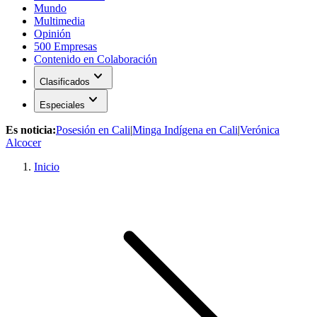
Mundo
Multimedia
Opinión
500 Empresas
Contenido en Colaboración
expand_more
Clasificados
expand_more
Especiales
Es noticia:
Posesión en Cali
|
Minga Indígena en Cali
|
Verónica
Alcocer
Inicio