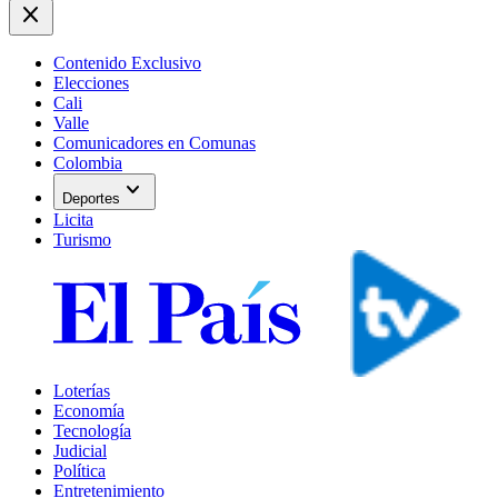
close
Contenido Exclusivo
Elecciones
Cali
Valle
Comunicadores en Comunas
Colombia
expand_more
Deportes
Licita
Turismo
Loterías
Economía
Tecnología
Judicial
Política
Entretenimiento