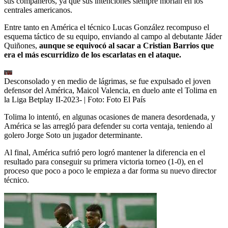
sus compañeros, ya que sus intenciones siempre morían en los
centrales americanos.
Entre tanto en América el técnico Lucas González recompuso el
esquema táctico de su equipo, enviando al campo al debutante Jáder
Quiñones,
aunque se equivocó al sacar a Cristian Barrios que
era el más escurridizo de los escarlatas en el ataque.
Desconsolado y en medio de lágrimas, se fue expulsado el joven
defensor del América, Maicol Valencia, en duelo ante el Tolima en
la Liga Betplay II-2023-
| Foto:
Foto El País
Tolima lo intentó, en algunas ocasiones de manera desordenada, y
América se las arregló para defender su corta ventaja, teniendo al
golero Jorge Soto un jugador determinante.
Al final, América sufrió pero logró mantener la diferencia en el
resultado para conseguir su primera victoria torneo (1-0), en el
proceso que poco a poco le empieza a dar forma su nuevo director
técnico.