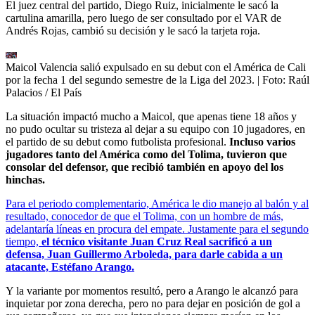
El juez central del partido, Diego Ruiz, inicialmente le sacó la
cartulina amarilla, pero luego de ser consultado por el VAR de
Andrés Rojas, cambió su decisión y le sacó la tarjeta roja.
Maicol Valencia salió expulsado en su debut con el América de Cali
por la fecha 1 del segundo semestre de la Liga del 2023.
| Foto:
Raúl
Palacios / El País
La situación impactó mucho a Maicol, que apenas tiene 18 años y
no pudo ocultar su tristeza al dejar a su equipo con 10 jugadores, en
el partido de su debut como futbolista profesional.
Incluso varios
jugadores tanto del América como del Tolima, tuvieron que
consolar del defensor, que recibió también en apoyo del los
hinchas.
Para el periodo complementario, América le dio manejo al balón y al
resultado, conocedor de que el Tolima, con un hombre de más,
adelantaría líneas en procura del empate. Justamente para el segundo
tiempo,
el técnico visitante Juan Cruz Real sacrificó a un
defensa, Juan Guillermo Arboleda, para darle cabida a un
atacante, Estéfano Arango.
Y la variante por momentos resultó, pero a Arango le alcanzó para
inquietar por zona derecha, pero no para dejar en posición de gol a