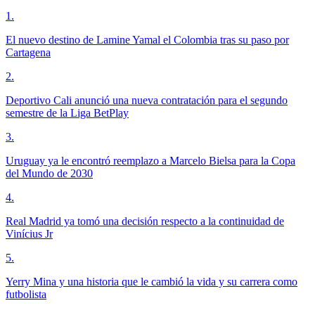
1
.
El nuevo destino de Lamine Yamal el Colombia tras su paso por
Cartagena
2
.
Deportivo Cali anunció una nueva contratación para el segundo
semestre de la Liga BetPlay
3
.
Uruguay ya le encontró reemplazo a Marcelo Bielsa para la Copa
del Mundo de 2030
4
.
Real Madrid ya tomó una decisión respecto a la continuidad de
Vinícius Jr
5
.
Yerry Mina y una historia que le cambió la vida y su carrera como
futbolista