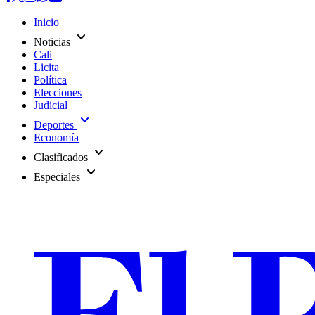
Inicio
expand_more
Noticias
Cali
Licita
Política
Elecciones
Judicial
expand_more
Deportes
Economía
expand_more
Clasificados
expand_more
Especiales