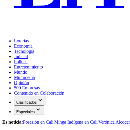
Loterías
Economía
Tecnología
Judicial
Política
Entretenimiento
Mundo
Multimedia
Opinión
500 Empresas
Contenido en Colaboración
expand_more
Clasificados
expand_more
Especiales
Es noticia:
Posesión en Cali
|
Minga Indígena en Cali
|
Verónica Alcocer